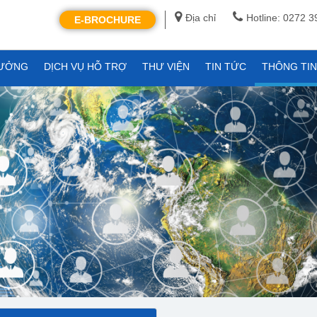
Địa chỉ
Hotline: 0272 
E-BROCHURE
XƯỞNG
DỊCH VỤ HỖ TRỢ
THƯ VIỆN
TIN TỨC
THÔNG TI