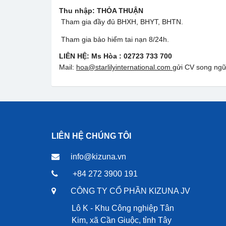
Thu nhập:
THỎA THUẬN
Tham gia đầy đủ BHXH, BHYT, BHTN.
Tham gia bảo hiểm tai nạn 8/24h.
LIÊN HỆ:
Ms Hòa : 02723 733 700
Mail:
hoa@starlilyinternational.com
gửi CV song ngữ
LIÊN HỆ CHÚNG TÔI
info@kizuna.vn
+84 272 3900 191
CÔNG TY CỔ PHẦN KIZUNA JV
Lô K - Khu Công nghiệp Tân
Kim, xã Cần Giuộc, tỉnh Tây