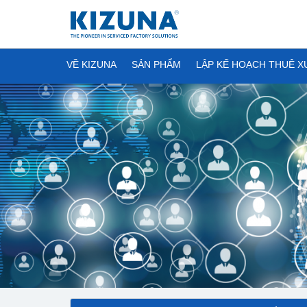
VỀ KIZUNA
SẢN PHẨM
LẬP KẾ HOẠCH THUÊ 