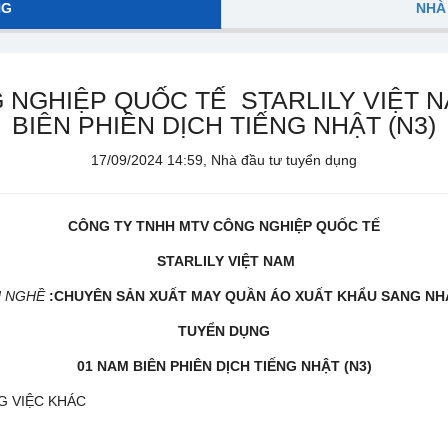
NG
NHÀ
NGHIỆP QUỐC TẾ STARLILY VIỆT N
BIÊN PHIÊN DỊCH TIẾNG NHẬT (N3)
17/09/2024 14:59, Nhà đầu tư tuyển dụng
CÔNG TY TNHH MTV CÔNG NGHIỆP QUỐC TẾ
STARLILY VIỆT NAM
 NGHỀ
:CHUYÊN SẢN XUẤT MAY QUẦN ÁO XUẤT KHẨU SANG NH
TUYỂN DỤNG
0
1
NAM BIÊN PHIÊN DỊCH
TIẾNG NHẬT (N3)
G VIỆC KHÁC