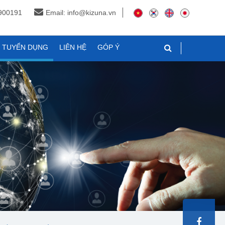
3900191
Email: info@kizuna.vn
N TUYỂN DỤNG
LIÊN HỆ
GÓP Ý