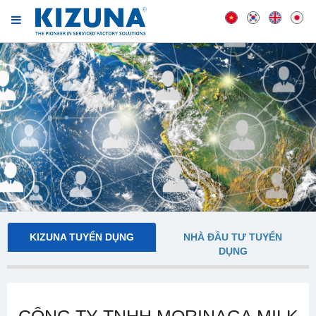
KIZUNA TUYỂN DỤNG
NHÀ ĐẦU TƯ TUYỂN
DỤNG