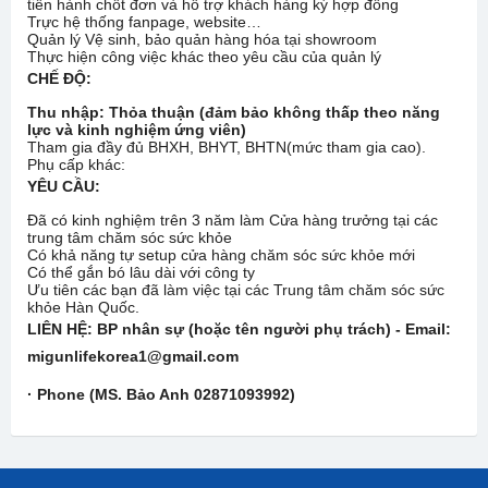
tiến hành chốt đơn và hỗ trợ khách hàng ký hợp đồng
Trực hệ thống fanpage, website…
Quản lý Vệ sinh, bảo quản hàng hóa tại showroom
Thực hiện công việc khác theo yêu cầu của quản lý
CHẾ ĐỘ
:
Thu nhập: Thỏa thuận (đảm bảo không thấp theo năng
lực và kinh nghiệm ứng viên)
Tham gia đầy đủ BHXH, BHYT, BHTN(mức tham gia cao).
Phụ cấp khác:
YÊU CẦU:
Đã có kinh nghiệm trên 3 năm làm Cửa hàng trưởng tại các
trung tâm chăm sóc sức khỏe
Có khả năng tự setup cửa hàng chăm sóc sức khỏe mới
Có thể gắn bó lâu dài với công ty
Ưu tiên các bạn đã làm việc tại các Trung tâm chăm sóc sức
khỏe Hàn Quốc.
LIÊN HỆ:
BP nhân sự (hoặc tên người phụ trách) - Email:
migunlifekorea1@gmail.com
· Phone (MS. Bảo Anh 02871093992)