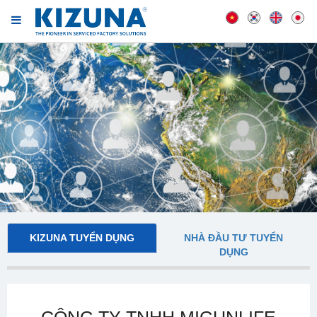
KIZUNA TUYỂN DỤNG
NHÀ ĐẦU TƯ TUYỂN
DỤNG