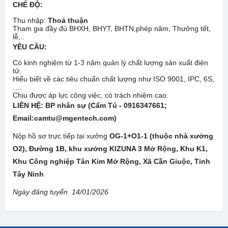
CHẾ ĐỘ:
Thu nhập:
Thoả thuận
Tham gia đầy đủ BHXH, BHYT, BHTN,phép năm, Thưởng tết,
lễ,..
YÊU CẦU:
Có kinh nghiệm từ 1-3 năm quản lý chất lượng sản xuất điện
tử.
Hiểu biết về các tiêu chuẩn chất lượng như ISO 9001, IPC, 6S,
….
Chịu được áp lực công việc, có trách nhiệm cao.
LIÊN HỆ: BP nhân sự (Cẩm Tú - 0916347661;
Email:camtu@mgentech.com)
Nộp hồ sơ trực tiếp tại xưởng
OG-1+O1-1 (thuộc nhà xưởng
O2), Đường 1B, khu xưởng KIZUNA 3 Mở Rộng, Khu K1,
Khu Công nghiệp Tân Kim Mở Rộng, Xã Cần Giuộc, Tỉnh
Tây Ninh
Ngày đăng tuyển
14
/
01
/202
6