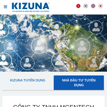
KIZUNA TUYỂN DỤNG
NHÀ ĐẦU TƯ TUYỂN
DỤNG