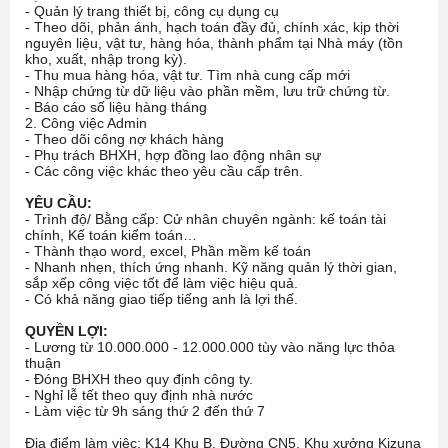
- Quản lý trang thiết bị, công cụ dụng cụ
- Theo dõi, phản ánh, hạch toán đầy đủ, chính xác, kịp thời
nguyên liệu, vật tư, hàng hóa, thành phẩm tại Nhà máy (tồn
kho, xuất, nhập trong kỳ).
- Thu mua hàng hóa, vật tư. Tìm nhà cung cấp mới
- Nhập chứng từ dữ liệu vào phần mềm, lưu trữ chứng từ.
- Báo cáo số liệu hàng tháng
2. Công việc Admin
- Theo dõi công nợ khách hàng
- Phụ trách BHXH, hợp đồng lao động nhân sự
- Các công việc khác theo yêu cầu cấp trên.
YÊU CẦU:
- Trình độ/ Bằng cấp: Cử nhân chuyên ngành: kế toán tài
chính, Kế toán kiểm toán…
- Thành thạo word, excel, Phần mềm kế toán
- Nhanh nhẹn, thích ứng nhanh. Kỹ năng quản lý thời gian,
sắp xếp công việc tốt để làm việc hiệu quả.
- Có khả năng giao tiếp tiếng anh là lợi thế.
QUYỀN LỢI:
- Lương từ 10.000.000 - 12.000.000 tùy vào năng lực thỏa
thuận
- Đóng BHXH theo quy định công ty.
- Nghỉ lễ tết theo quy định nhà nước
- Làm việc từ 9h sáng thứ 2 đến thứ 7
Địa điểm làm việc: K14 Khu B, Đường CN5, Khu xưởng Kizuna