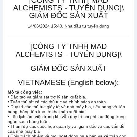
[CÔNG TY TNHH MAD
ALCHEMISTS - TUYỂN DỤNG]\
GIÁM ĐỐC SẢN XUẤT
14/06/2024 15:40, Nhà đầu tư tuyển dụng
[CÔNG TY TNHH MAD
ALCHEMISTS - TUYỂN DỤNG]\
GIÁM ĐỐC SẢN XUẤT
VIETNAMESE (English below):
Mô tả công việc:
• Đào tạo và giám sát trợ lý sản xuất bia.
• Tuân thủ tất cả các thủ tục và chính sách an toàn.
• Duy trì các thủ tục giấy tờ về nhà máy bia, tiểu bang và liên
bang, hàng tồn kho tờ khai sản xuất bia.
• Lên lịch làm việc trong khi vẫn duy trì chi phí lao động trong
ngân sách hàng tuần.
• Tham dự các cuộc họp quản lý với giám đốc về các vấn đề
của nhà máy bia
• Chịu trách nhiệm về mọi hoạt động mua bán và kế toán cho