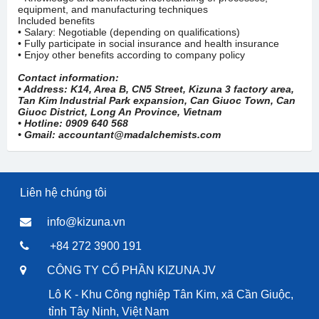
equipment, and manufacturing techniques
Included benefits
• Salary: Negotiable (depending on qualifications)
• Fully participate in social insurance and health insurance
• Enjoy other benefits according to company policy
Contact information:
• Address: K14, Area B, CN5 Street, Kizuna 3 factory area,
Tan Kim Industrial Park expansion, Can Giuoc Town, Can
Giuoc District, Long An Province, Vietnam
• Hotline: 0909 640 568
• Gmail: accountant@madalchemists.com
Liên hệ chúng tôi
info@kizuna.vn
+84 272 3900 191
CÔNG TY CỔ PHẦN KIZUNA JV
Lô K - Khu Công nghiệp Tân Kim, xã Cần Giuộc,
tỉnh Tây Ninh, Việt Nam