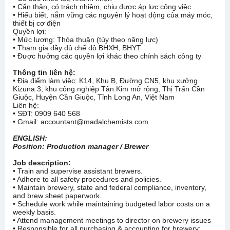
• Cẩn thận, có trách nhiệm, chịu được áp lực công việc
• Hiểu biết, nắm vững các nguyên lý hoạt động của máy móc,
thiết bị cơ điện
Quyền lợi:
• Mức lương: Thỏa thuận (tùy theo năng lực)
• Tham gia đầy đủ chế độ BHXH, BHYT
• Được hưởng các quyền lợi khác theo chính sách công ty
Thông tin liên hệ:
• Địa điểm làm việc: K14, Khu B, Đường CN5, khu xưởng
Kizuna 3, khu công nghiệp Tân Kim mở rộng, Thị Trấn Cần
Giuộc, Huyện Cần Giuộc, Tỉnh Long An, Việt Nam
Liên hệ:
• SĐT: 0909 640 568
• Gmail: accountant@madalchemists.com
ENGLISH:
Position: Production manager / Brewer
Job description:
• Train and supervise assistant brewers.
• Adhere to all safety procedures and policies.
• Maintain brewery, state and federal compliance, inventory,
and brew sheet paperwork.
• Schedule work while maintaining budgeted labor costs on a
weekly basis.
• Attend management meetings to director on brewery issues
• Responsible for all purchasing & accounting for brewery;