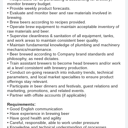
monitor brewery budget.
• Provide weekly product forecasts.
• Evaluate and monitor beer and raw materials involved in
brewing.
• Brew beers according to recipes provided.
• Operate brew equipment to maintain acceptable inventory of
raw materials and beer.
• Supervise cleanliness & sanitation of all equipment, tanks,
and work areas to maintain consistent beer quality.
• Maintain fundamental knowledge of plumbing and machinery
mechanics/maintenance.
• Beer brewed according to Company brand standards and
philosophy, as need dictates.
• Train assistant brewers to become head brewers and/or work
at a level consistent with brewery production.
• Conduct on-going research into industry trends, technical
parameters, and local market specialties to ensure product
offerings stay relevant.
• Participate in beer dinners and festivals, guest relations and
marketing, promotions, and related events.
• Partner with offsite accounts (if applicable)
Requirements:
• Good English communication
• Have experience in brewing beer
• Have good health and agility
• Careful, responsible, able to work under pressure
• Knowledge and technical understanding of processes,