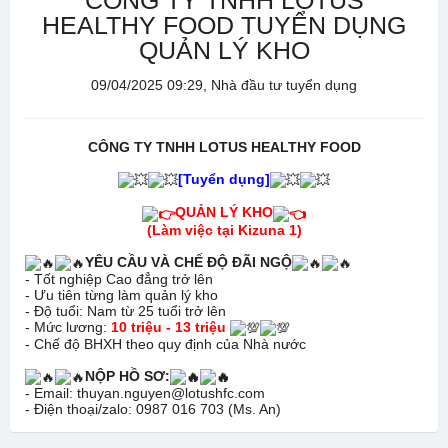
CÔNG TY TNHH LOTUS
HEALTHY FOOD TUYỂN DỤNG
QUẢN LÝ KHO
09/04/2025 09:29, Nhà đầu tư tuyển dụng
CÔNG TY TNHH LOTUS HEALTHY FOOD
[Tuyển dụng]
QUẢN LÝ KHO
(Làm việc tại Kizuna 1)
YÊU CẦU VÀ CHẾ ĐỘ ĐÃI NGỘ
- Tốt nghiệp Cao đẳng trở lên
- Ưu tiên từng làm quản lý kho
- Độ tuổi: Nam từ 25 tuổi trở lên
- Mức lương:
10 triệu - 13 triệu
- Chế độ BHXH theo quy định của Nhà nước
NỘP HỒ SƠ:
- Email: thuyan.nguyen@lotushfc.com
- Điện thoại/zalo: 0987 016 703 (Ms. An)