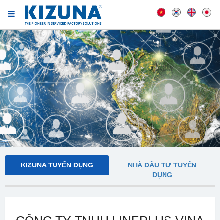
KIZUNA TUYỂN DỤNG
NHÀ ĐẦU TƯ TUYỂN
DỤNG