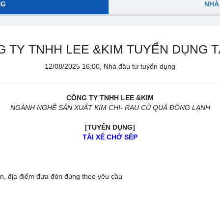
NG
NHÀ
 TY TNHH LEE &KIM TUYỂN DỤNG T
12/08/2025 16:00, Nhà đầu tư tuyển dụng
CÔNG TY TNHH LEE &KIM
NGÀNH NGHỀ SẢN XUẤT KIM CHI- RAU CỦ QUẢ ĐÔNG LẠNH
[TUYỂN DỤNG]
TÀI XẾ CHỞ SẾP
n, địa điểm đưa đón đúng theo yêu cầu