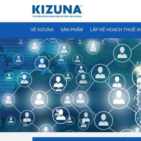
VỀ KIZUNA
SẢN PHẨM
LẬP KẾ HOẠCH THUÊ 