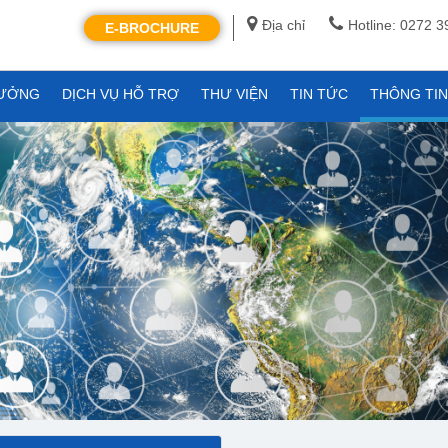
Địa chỉ
Hotline: 0272 
E-BROCHURE
XƯỞNG
DỊCH VỤ HỖ TRỢ
THƯ VIỆN
TIN TỨC
THÔNG TI