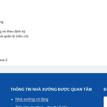
ông
g xe theo định kỳ
và quản lý (nếu có)
una 2
THÔNG TIN NHÀ XƯỞNG ĐƯỢC QUAN TÂM
Đ
Nhà xưởng có tầng