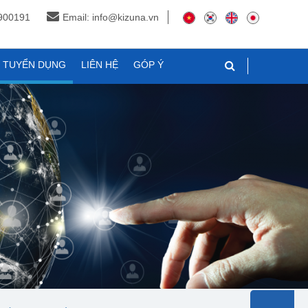
3900191
Email: info@kizuna.vn
N TUYỂN DỤNG
LIÊN HỆ
GÓP Ý