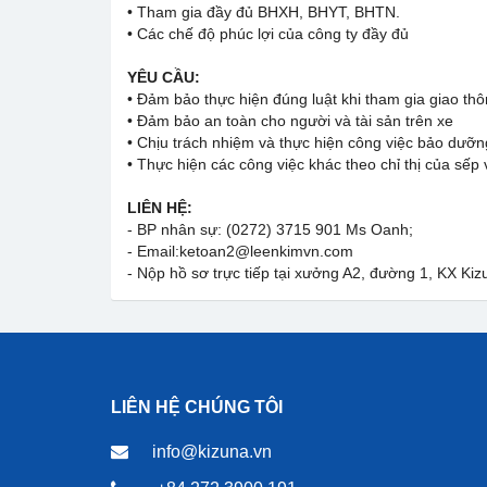
• Tham gia đầy đủ BHXH, BHYT, BHTN.
• Các chế độ phúc lợi của công ty đầy đủ
YÊU CẦU:
• Đảm bảo thực hiện đúng luật khi tham gia giao th
• Đảm bảo an toàn cho người và tài sản trên xe
• Chịu trách nhiệm và thực hiện công việc bảo dưỡn
• Thực hiện các công việc khác theo chỉ thị của sếp 
LIÊN HỆ:
- BP nhân sự: (0272) 3715 901 Ms Oanh;
- Email:ketoan2@leenkimvn.com
- Nộp hồ sơ trực tiếp tại xưởng A2, đường 1, KX Kiz
LIÊN HỆ CHÚNG TÔI
info@kizuna.vn