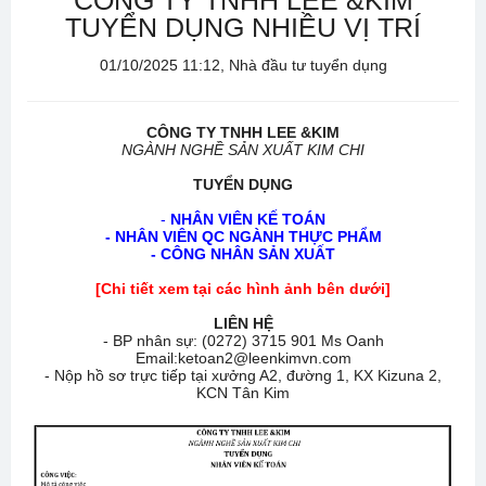
CÔNG TY TNHH LEE &KIM
TUYỂN DỤNG NHIỀU VỊ TRÍ
01/10/2025 11:12, Nhà đầu tư tuyển dụng
CÔNG TY TNHH LEE &KIM
NGÀNH NGHỀ SẢN XUẤT KIM CHI
TUYỂN DỤNG
-
NHÂN VIÊN KẾ TOÁN
- NHÂN VIÊN QC NGÀNH THỰC PHẨM
- CÔNG NHÂN SẢN XUẤT
[Chi tiết xem tại các hình ảnh bên dưới]
LIÊN HỆ
- BP nhân sự: (0272) 3715 901 Ms Oanh
Email:ketoan2@leenkimvn.com
- Nộp hồ sơ trực tiếp tại xưởng A2, đường 1, KX Kizuna 2,
KCN Tân Kim