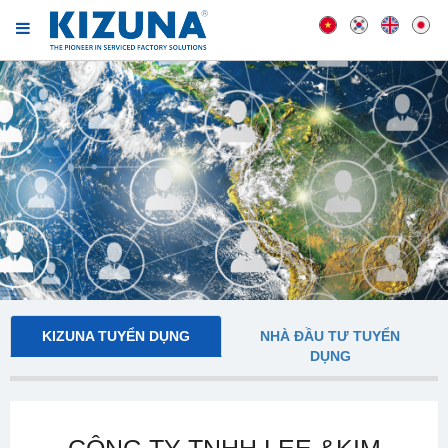
KIZUNA TUYỂN DỤNG
NHÀ ĐẦU TƯ TUYỂN
DỤNG