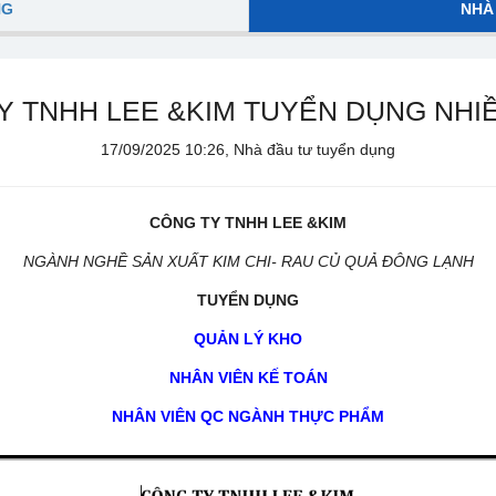
NG
NHÀ
Y TNHH LEE &KIM TUYỂN DỤNG NHIỀU
17/09/2025 10:26, Nhà đầu tư tuyển dụng
CÔNG TY TNHH LEE &KIM
NGÀNH NGHỀ SẢN XUẤT KIM CHI- RAU CỦ QUẢ ĐÔNG LẠNH
TUYỂN DỤNG
QUẢN LÝ KHO
NHÂN VIÊN KẾ TOÁN
NHÂN VIÊN QC NGÀNH THỰC PHẨM