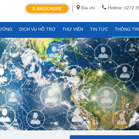
Địa chỉ
Hotline: 0272 
E-BROCHURE
XƯỞNG
DỊCH VỤ HỖ TRỢ
THƯ VIỆN
TIN TỨC
THÔNG TI