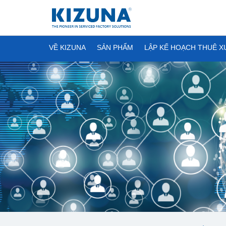
VỀ KIZUNA
SẢN PHẨM
LẬP KẾ HOẠCH THUÊ 