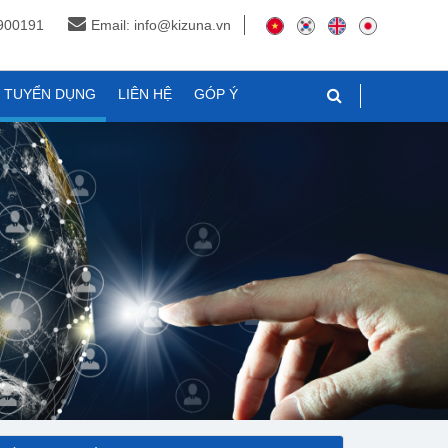
3900191
Email: info@kizuna.vn
N TUYỂN DỤNG
LIÊN HỆ
GÓP Ý