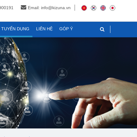
3900191
Email: info@kizuna.vn
N TUYỂN DỤNG
LIÊN HỆ
GÓP Ý