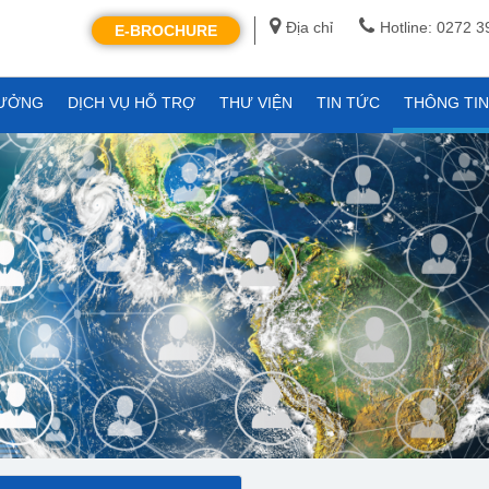
Địa chỉ
Hotline: 0272 
E-BROCHURE
XƯỞNG
DỊCH VỤ HỖ TRỢ
THƯ VIỆN
TIN TỨC
THÔNG TI