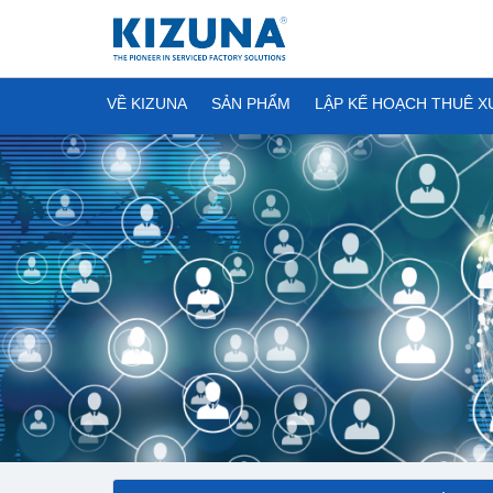
VỀ KIZUNA
SẢN PHẨM
LẬP KẾ HOẠCH THUÊ 