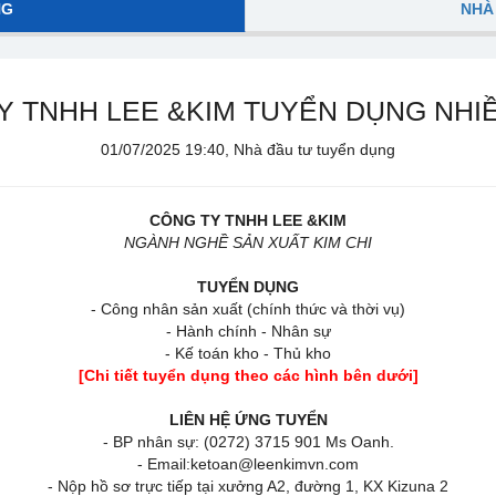
NG
NHÀ
Y TNHH LEE &KIM TUYỂN DỤNG NHIỀU
01/07/2025 19:40, Nhà đầu tư tuyển dụng
CÔNG TY TNHH LEE &KIM
NGÀNH NGHỀ SẢN XUẤT KIM CHI
TUYỂN DỤNG
- Công nhân sản xuất (chính thức và thời vụ)
- Hành chính - Nhân sự
- Kế toán kho - Thủ kho
[Chi tiết tuyển dụng theo các hình bên dưới]
LIÊN HỆ ỨNG TUYỂN
- BP nhân sự: (0272) 3715 901 Ms Oanh.
- Email:ketoan@leenkimvn.com
- Nộp hồ sơ trực tiếp tại xưởng A2, đường 1, KX Kizuna 2