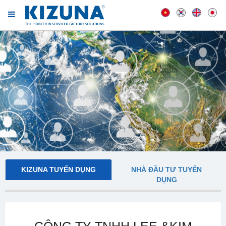
KIZUNA TUYỂN DỤNG
NHÀ ĐẦU TƯ TUYỂN
DỤNG