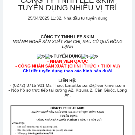
CÔNG TY TNHH LEE &KIM
TUYỂN DỤNG NHIỀU VỊ TRÍ
25/04/2025 11:32, Nhà đầu tư tuyển dụng
CÔNG TY TNHH LEE &KIM
NGÀNH NGHỀ SẢN XUẤT KIM CHI, RAU CỦ QUẢ ĐÔNG
LẠNH
TUYỂN DỤNG
- NHÂN VIÊN QA/QC
- CÔNG NHÂN SẢN XUẤT (CHÍNH THỨC + THỜI VỤ)
Chi tiết tuyển dụng theo các hình bên dưới
LIÊN HỆ:
- (0272) 3715 901 Ms Thảo; Email:ketoan2@leenkimvn.com
- Nộp hồ sơ trực tiếp tại xưởng A2, Kizuna 2, Cần Giuộc, Long
An.