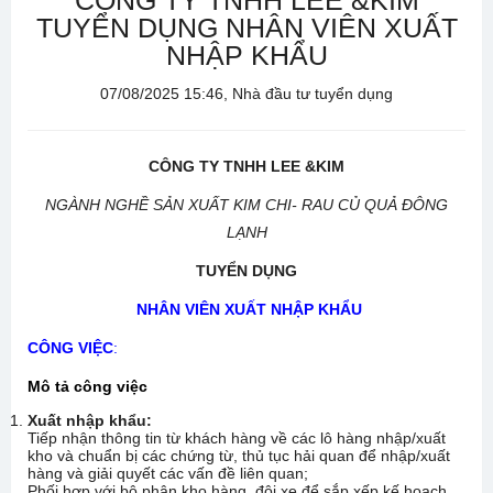
CÔNG TY TNHH LEE &KIM
TUYỂN DỤNG NHÂN VIÊN XUẤT
NHẬP KHẨU
07/08/2025 15:46, Nhà đầu tư tuyển dụng
CÔNG TY TNHH LEE &KIM
NGÀNH NGHỀ SẢN XUẤT KIM CHI- RAU CỦ QUẢ ĐÔNG
LẠNH
TUYỂN DỤNG
NHÂN VIÊN XUẤT NHẬP KHẨU
CÔNG VIỆC
:
Mô tả công việc
Xuất nhập khẩu:
Tiếp nhận thông tin từ khách hàng về các lô hàng nhập/xuất
kho và chuẩn bị các chứng từ, thủ tục hải quan để nhập/xuất
hàng và giải quyết các vấn đề liên quan;
Phối hợp với bộ phận kho hàng, đội xe để sắp xếp kế hoạch