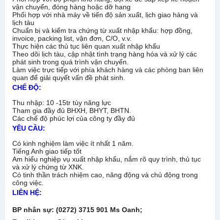
vận chuyển, đóng hàng hoặc dỡ hang
Phối hợp với nhà máy về tiến độ sản xuất, lịch giao hàng và
lịch tàu
Chuẩn bị và kiểm tra chứng từ xuất nhập khẩu: hợp đồng,
invoice, packing list, vận đơn, C/O, v.v.
Thực hiện các thủ tục liên quan xuất nhập khẩu
Theo dõi lịch tàu, cập nhật tình trạng hàng hóa và xử lý các
phát sinh trong quá trình vận chuyển.
Làm việc trực tiếp với phía khách hàng và các phòng ban liên
quan để giải quyết vấn đề phát sinh.
CHẾ ĐỘ
:
Thu nhập: 10 -15tr tùy năng lực
Tham gia đầy đủ BHXH, BHYT, BHTN.
Các chế độ phúc lợi của công ty đầy đủ
YÊU CẦU:
Có kinh nghiệm làm việc ít nhất 1 năm.
Tiếng Anh giao tiếp tốt
Am hiểu nghiệp vụ xuất nhập khẩu, nắm rõ quy trình, thủ tục
và xử lý chứng từ XNK.
Có tinh thần trách nhiệm cao, năng động và chủ động trong
công việc.
LIÊN HỆ:
BP nhân sự: (0272) 3715 901 Ms Oanh;