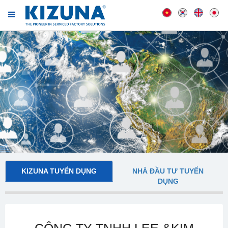
KIZUNA TUYỂN DỤNG
NHÀ ĐẦU TƯ TUYỂN
DỤNG