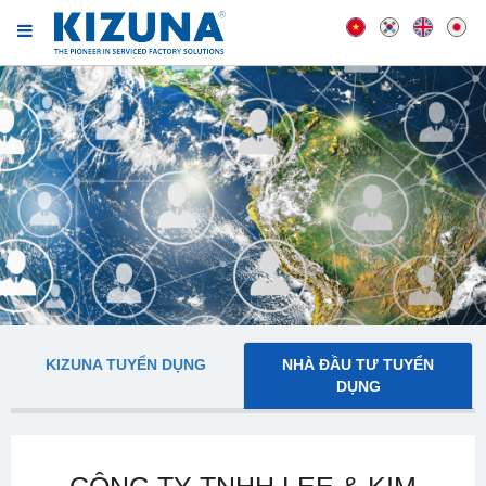
KIZUNA TUYỂN DỤNG
NHÀ ĐẦU TƯ TUYỂN
DỤNG