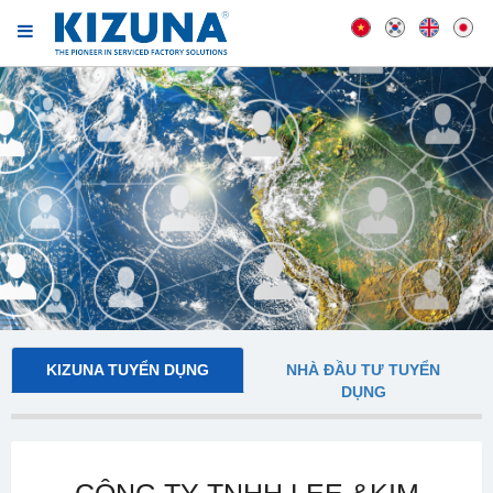
KIZUNA TUYỂN DỤNG
NHÀ ĐẦU TƯ TUYỂN
DỤNG