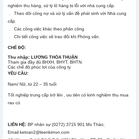
nghiệm thu hàng; xử lý lô hàng bị lỗi với nhà cung cấp.
. Theo dõi công nợ và xử lý vấn đề phát sinh với Nhà cung
cấp.
. Các công việc khác theo phân công.
. Chi tiết công việc sẽ trao đổi khi Phỏng vấn.
CHẾ ĐỘ
:
Thu nhập:
LƯƠNG THỎA THUẬN
Tham gia đầy đủ BHXH, BHYT, BHTN.
Các chế độ phúc lợi của công ty
YÊU CẦU:
Nam/ Nữ, từ 22 – 35 tuổi
Tốt nghiệp trung cấp trở lên , ưu tiên có kinh nghiệm thu mua
rau củ
LIÊN HỆ:
BP nhân sự (0272) 3715 901 Ms Thảo;
Email:ketoan2@leenkimvn.com