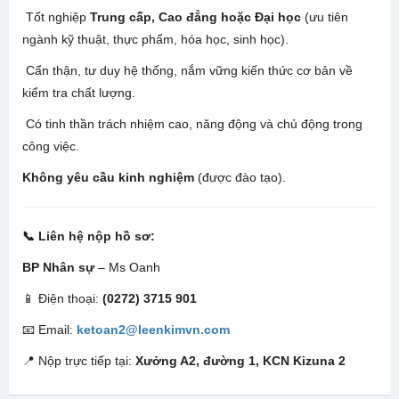
Tốt nghiệp
Trung cấp, Cao đẳng hoặc Đại học
(ưu tiên
ngành kỹ thuật, thực phẩm, hóa học, sinh học).
Cẩn thận, tư duy hệ thống, nắm vững kiến thức cơ bản về
kiểm tra chất lượng.
Có tinh thần trách nhiệm cao, năng động và chủ động trong
công việc.
Không yêu cầu kinh nghiệm
(được đào tạo).
📞 Liên hệ nộp hồ sơ:
BP Nhân sự
– Ms Oanh
📱 Điện thoại:
(0272) 3715 901
📧 Email:
ketoan2@leenkimvn.com
📍 Nộp trực tiếp tại:
Xưởng A2, đường 1, KCN Kizuna 2