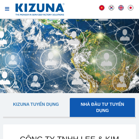
KIZUNA TUYỂN DỤNG
NHÀ ĐẦU TƯ TUYỂN
DỤNG