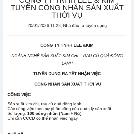
CÔNG TY TNHH LEE & KIM
TUYỂN CÔNG NHÂN SẢN XUẤT
THỜI VỤ
20/01/2026 11:28, Nhà đầu tư tuyển dụng
CÔNG TY TNHH LEE &KIM
NGÀNH NGHỀ SẢN XUẤT KIM CHI – RAU CỦ QUẢ ĐÔNG
LẠNH
TUYỂN DỤNG
RA TẾT NHẬN VIỆC
CÔNG NHÂN SẢN XUẤT THỜI VỤ
CÔNG VIỆC
:
Sản xuất kim chi, rau củ quả đông lạnh
Các công việc theo sự phân công của quản lý sản xuất.
Số lượng:
100 công nhân (Nam + Nữ)
Chỉ cần CCCD có thể nhận việc ngay