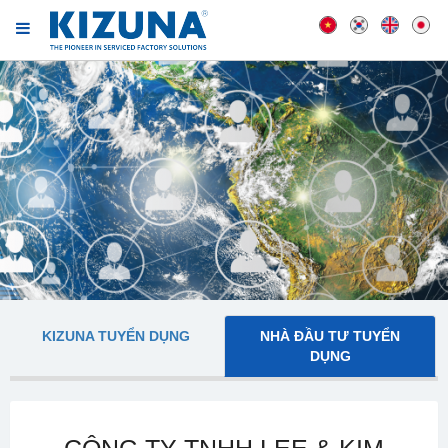
KIZUNA TUYỂN DỤNG
NHÀ ĐẦU TƯ TUYỂN
DỤNG