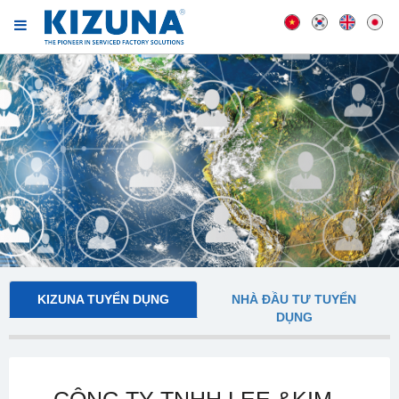
KIZUNA TUYỂN DỤNG
NHÀ ĐẦU TƯ TUYỂN
DỤNG