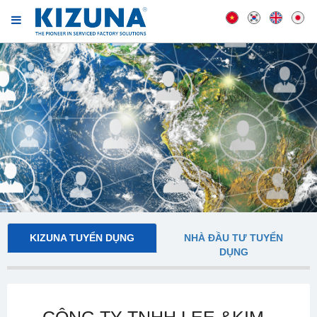
KIZUNA TUYỂN DỤNG
NHÀ ĐẦU TƯ TUYỂN
DỤNG