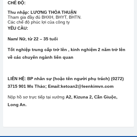
CHẾ ĐỘ
:
Thu nhập:
LƯƠNG THỎA THUẬN
Tham gia đầy đủ BHXH, BHYT, BHTN.
Các chế độ phúc lợi của công ty
YÊU CẦU:
Nam/ Nữ, từ 22 – 35 tuổi
Tốt nghiệp trung cấp trở lên , kinh nghiệm 2 năm trở lên
về các chuyên ngành liên quan
LIÊN HỆ:
BP nhân sự (hoặc tên người phụ trách) (0272)
3715 901 Ms Thảo; Email:ketoan2@leenkimvn.com
Nộp hồ sơ trực tiếp tại xưởng
A2, Kizuna 2, Cần Giuộc,
Long An.