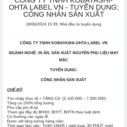
CÔNG TY TNHH KOBAYASHI-
OHTA LABEL VN - TUYỂN DỤNG:
CÔNG NHÂN SẢN XUẤT
18/06/2024 15:39, Nhà đầu tư tuyển dụng
CÔNG TY
TNHH KOBAYASHI-OHTA LABEL VN
NGÀNH NGHỀ: IN ẤN, SẢN XUẤT NGUYÊN PHỤ LIỆU MAY
MẶC
TUYỂN DỤNG:
CÔNG NHÂN SẢN XUẤT
CHẾ ĐỘ
:
Thu nhập thực tế + TĂNG CA: (5.100.000 – 7.000.000)
Tăng ca 150% tổng lương
Phụ cấp phí đi lại
Tham gia đầy đủ BHXH, BHYT, BHTN theo luật định.
Có thưởng các ngày lễ.
Được xét tăng lương hàng năm.
Thời gian làm việc: 7h30~16h05 ( nghỉ trưa: 30 PHÚT; nghỉ