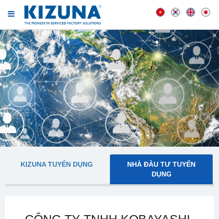
KIZUNA TUYỂN DỤNG
NHÀ ĐẦU TƯ TUYỂN
DỤNG