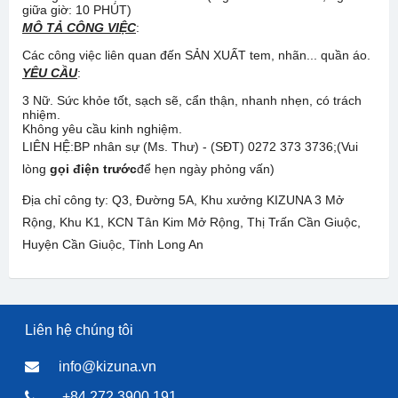
giữa giờ: 10 PHÚT)
MÔ TẢ CÔNG VIỆC
:
Các công việc liên quan đến SẢN XUẤT tem, nhãn... quần áo.
YÊU CẦU
:
3 Nữ. Sức khỏe tốt, sạch sẽ, cẩn thận, nhanh nhẹn, có trách
nhiệm.
Không yêu cầu kinh nghiệm.
LIÊN HỆ:BP nhân sự (Ms. Thư) - (SĐT) 0272 373 3736;(Vui
lòng
gọi điện trước
để hẹn ngày phỏng vấn)
Địa chỉ công ty: ​Q3, Đường 5A, Khu xưởng KIZUNA 3 Mở
Rộng, Khu K1, KCN Tân Kim Mở Rộng, Thị Trấn Cần Giuộc,
Huyện Cần Giuộc, Tỉnh Long An
Liên hệ chúng tôi
info@kizuna.vn
+84 272 3900 191