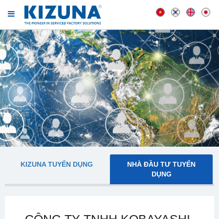
KIZUNA TUYỂN DỤNG
NHÀ ĐẦU TƯ TUYỂN
DỤNG