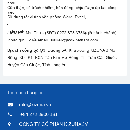
nhau.
Cẩn thận, có trách nhiệm, hòa đồng, chịu được áp lực công
việc.
Sử dụng tốt vi tính văn phòng Word, Excel,...
LIÊN HỆ:
Ms. Thư - (SĐT) 0272 373 3736(giờ hành chánh)
hoặc gửi CV về email: kaikei2@kol-vietnam.com
Địa chỉ công ty:
Q3, Đường 5A, Khu xưởng KIZUNA 3 Mở
Rộng, Khu K1, KCN Tân Kim Mở Rộng, Thị Trấn Cần Giuộc,
Huyện Cần Giuộc, Tỉnh Long An.
Liên hệ chúng tôi
info@kizuna.vn
+84 272 3900 191
CÔNG TY CỔ PHẦN KIZUNA JV