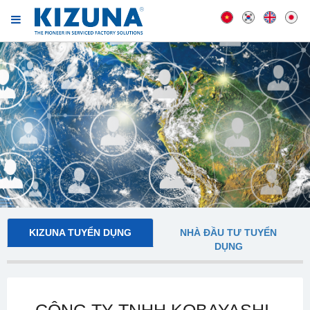
KIZUNA TUYỂN DỤNG
NHÀ ĐẦU TƯ TUYỂN
DỤNG