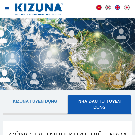
KIZUNA TUYỂN DỤNG
NHÀ ĐẦU TƯ TUYỂN
DỤNG