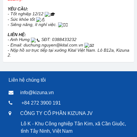
YÊU CẦU:
- Tốt nghiệp 12/12
- Sức khỏe tốt
- Siêng năng, ít nghỉ việc.
LIÊN HỆ:
- Anh Hưng
SĐT: 0388433232
- Email: duchung.nguyen@kital.com.vn
- Nộp hồ sơ trực tiếp tại xưởng Kital Việt Nam. Lô B12a, Kizuna
2.
Liên hệ chúng tôi
info@kizuna.vn
+84 272 3900 191
CÔNG TY CỔ PHẦN KIZUNA JV
Lô K - Khu Công nghiệp Tân Kim, xã Cần Giuộc,
tỉnh Tây Ninh, Việt Nam