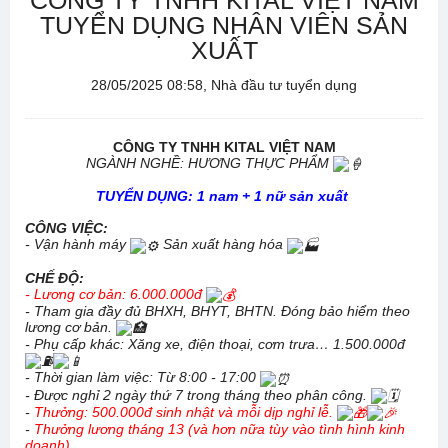
CÔNG TY TNHH KITAL VIỆT NAM
TUYỂN DỤNG NHÂN VIÊN SẢN
XUẤT
28/05/2025 08:58, Nhà đầu tư tuyển dụng
CÔNG TY TNHH KITAL VIỆT NAM
NGÀNH NGHỀ: HƯƠNG THỰC PHẨM
TUYỂN DỤNG: 1 nam + 1 nữ sản xuất
CÔNG VIỆC:
- Vận hành máy
Sản xuất hàng hóa
CHẾ ĐỘ:
- Lương cơ bản: 6.000.000đ
- Tham gia đầy đủ BHXH, BHYT, BHTN. Đóng bảo hiểm theo
lương cơ bản.
- Phụ cấp khác: Xăng xe, điện thoại, cơm trưa… 1.500.000đ
- Thời gian làm việc: Từ 8:00 - 17:00
- Được nghỉ 2 ngày thứ 7 trong tháng theo phân công.
-
Thưởng: 500.000đ sinh nhật và mỗi dịp nghỉ lễ.
-
Thưởng lương tháng 13 (và hơn nữa tùy vào tình hình kinh
doanh).