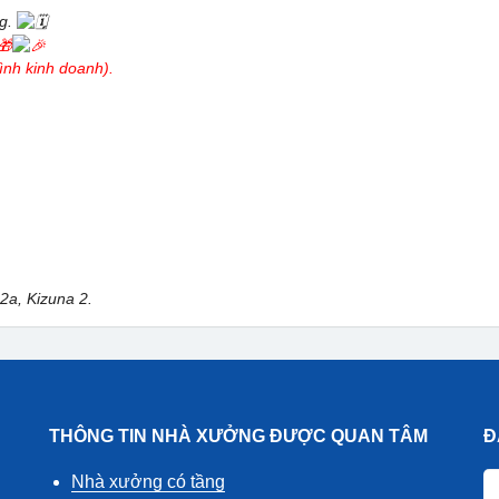
ng.
ình kinh doanh).
12a, Kizuna 2.
THÔNG TIN NHÀ XƯỞNG ĐƯỢC QUAN TÂM
Đ
Nhà xưởng có tầng