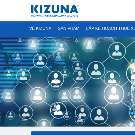
VỀ KIZUNA
SẢN PHẨM
LẬP KẾ HOẠCH THUÊ 