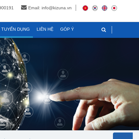
3900191
Email: info@kizuna.vn
N TUYỂN DỤNG
LIÊN HỆ
GÓP Ý