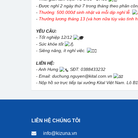
- Được nghỉ 2 ngày thứ 7 trong tháng theo phân cô
-
Thưởng: 500.000đ sinh nhật và mỗi dịp nghỉ lễ.
-
Thưởng lương tháng 13 (và hơn nữa tùy vào tình h
YÊU CẦU:
- Tốt nghiệp 12/12
- Sức khỏe tốt
- Siêng năng, ít nghỉ việc.
LIÊN HỆ:
- Anh Hưng
SĐT: 0388433232
- Email: duchung.nguyen@kital.com.vn
- Nộp hồ sơ trực tiếp tại xưởng Kital Việt Nam. Lô B
LIÊN HỆ CHÚNG TÔI
info@kizuna.vn