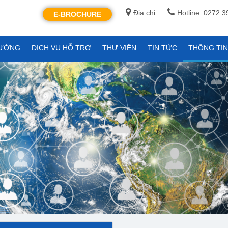
Địa chỉ
Hotline: 0272 
E-BROCHURE
XƯỞNG
DỊCH VỤ HỖ TRỢ
THƯ VIỆN
TIN TỨC
THÔNG TI