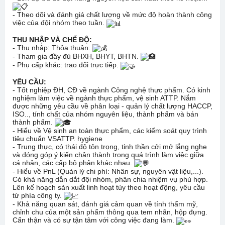
- Theo dõi và đánh giá chất lượng về mức độ hoàn thành công
việc của đội nhóm theo tuần.
THU NHẬP VÀ CHẾ ĐỘ:
- Thu nhập: Thỏa thuận.
- Tham gia đầy đủ BHXH, BHYT, BHTN.
- Phụ cấp khác: trao đổi trực tiếp.
YÊU CẦU:
- Tốt nghiệp ĐH, CĐ về ngành Công nghệ thực phẩm. Có kinh
nghiệm làm việc về ngành thực phẩm, vệ sinh ATTP. Nắm
được những yêu cầu về phân loại - quản lý chất lượng HACCP,
ISO.., tính chất của nhóm nguyên liệu, thành phẩm và bán
thành phẩm.
- Hiểu về Vệ sinh an toàn thực phẩm, các kiểm soát quy trình
tiêu chuẩn VSATTP. hygiene
- Trung thực, có thái độ tôn trọng, tinh thần cởi mở lắng nghe
và đóng góp ý kiến chân thành trong quá trình làm việc giữa
cá nhân, các cấp bộ phận khác nhau.
- Hiểu về PnL (Quản lý chi phí: Nhân sự, nguyên vật liệu,...).
Có khả năng dẫn dắt đội nhóm, phân chia nhiệm vụ phù hợp.
Lên kế hoạch sản xuất linh hoạt tùy theo hoạt động, yêu cầu
từ phía công ty.
- Khả năng quan sát, đánh giá cảm quan về tính thẩm mỹ,
chỉnh chu của một sản phẩm thông qua tem nhãn, hộp đựng.
Cẩn thận và có sự tận tâm với công việc đang làm.