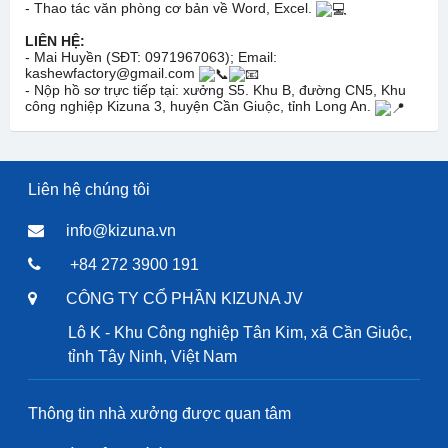
- Thao tác văn phòng cơ bản về Word, Excel.
LIÊN HỆ:
- Mai Huyền (SĐT: 0971967063); Email:
kashewfactory@gmail.com
- Nộp hồ sơ trực tiếp tại: xưởng S5. Khu B, đường CN5, Khu
công nghiệp Kizuna 3, huyện Cần Giuộc, tỉnh Long An.
Liên hệ chúng tôi
info@kizuna.vn
+84 272 3900 191
CÔNG TY CỔ PHẦN KIZUNA JV
Lô K - Khu Công nghiệp Tân Kim, xã Cần Giuộc,
tỉnh Tây Ninh, Việt Nam
Thông tin nhà xưởng được quan tâm