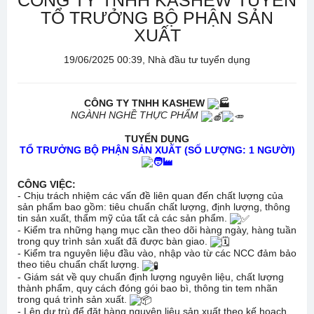
CÔNG TY TNHH KASHEW TUYỂN
TỔ TRƯỞNG BỘ PHẬN SẢN
XUẤT
19/06/2025 00:39, Nhà đầu tư tuyển dụng
CÔNG TY TNHH KASHEW
NGÀNH NGHỀ THỰC PHẨM
TUYỂN DỤNG
TỔ TRƯỞNG BỘ PHẬN SẢN XUẤT (SỐ LƯỢNG: 1 NGƯỜI)
CÔNG VIỆC:
- Chịu trách nhiệm các vấn đề liên quan đến chất lượng của
sản phẩm bao gồm: tiêu chuẩn chất lượng, định lượng, thông
tin sản xuất, thẩm mỹ của tất cả các sản phẩm.
- Kiểm tra những hạng mục cần theo dõi hàng ngày, hàng tuần
trong quy trình sản xuất đã được bàn giao.
- Kiểm tra nguyên liệu đầu vào, nhập vào từ các NCC đảm bảo
theo tiêu chuẩn chất lượng.
- Giám sát về quy chuẩn định lượng nguyên liệu, chất lượng
thành phẩm, quy cách đóng gói bao bì, thông tin tem nhãn
trong quá trình sản xuất.
- Lên dự trù để đặt hàng nguyên liệu sản xuất theo kế hoạch.