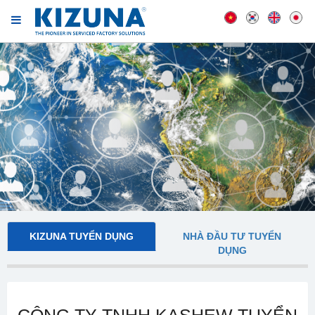
KIZUNA TUYỂN DỤNG
NHÀ ĐẦU TƯ TUYỂN
DỤNG