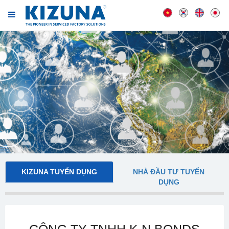
KIZUNA TUYỂN DỤNG
NHÀ ĐẦU TƯ TUYỂN
DỤNG