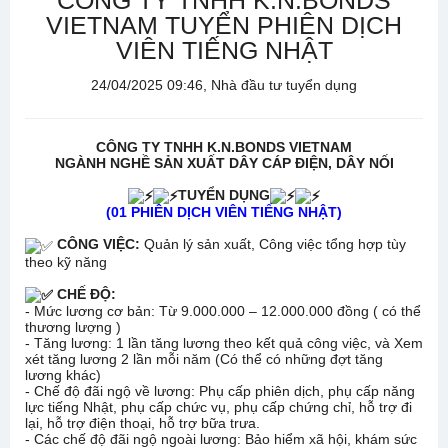
CÔNG TY TNHH K.N.BONDS
VIETNAM TUYỂN PHIÊN DỊCH
VIÊN TIẾNG NHẬT
24/04/2025 09:46, Nhà đầu tư tuyển dụng
CÔNG TY TNHH K.N.BONDS VIETNAM
NGÀNH NGHỀ SẢN XUẤT DÂY CÁP ĐIỆN, DÂY NỐI
TUYỂN DỤNG
(01 PHIÊN DỊCH VIÊN TIẾNG NHẬT)
CÔNG VIỆC:
Quản lý sản xuất, Công việc tổng hợp tùy
theo kỹ năng
CHẾ ĐỘ:
- Mức lương cơ bản: Từ 9.000.000 – 12.000.000 đồng ( có thể
thương lượng )
- Tăng lương: 1 lần tăng lương theo kết quả công việc, và Xem
xét tăng lương 2 lần mỗi năm (Có thể có những đợt tăng
lương khác)
- Chế độ đãi ngộ về lương: Phụ cấp phiên dịch, phụ cấp năng
lực tiếng Nhật, phụ cấp chức vụ, phụ cấp chứng chỉ, hỗ trợ đi
lại, hỗ trợ điện thoại, hỗ trợ bữa trưa.
- Các chế độ đãi ngộ ngoài lương: Bảo hiểm xã hội, khám sức