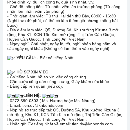
khỏe định kỳ, du lịch công ty, quà sinh nhật, v.v.
- Chế độ thăng tiến: Từ nhân viên lên trưởng phòng (Từ công
nhân lên nhân viên văn phòng).
- Thời gian làm việc: Từ thứ Hai đến thứ Bảy, 08:00 - 16:30
(Nghỉ trưa 40 phút, có thể có làm thêm giờ nhưng không bắt
buộc)
- Địa điểm làm việc: Q5, Đường 5A, Khu xưởng Kizuna 3 mở
rộng, Khu K1, KCN Tân Kim mở rộng, Thị Trấn Cần Giuộc,
Huyện Cần Giuộc, Tỉnh Long An, Việt Nam
- Ngày nghỉ: Chủ nhật, ngày lễ, tết, nghỉ phép hàng năm và
các ngày nghỉ khác (Không có làm thêm vào ngày nghỉ)
YÊU CẦU:
- Biết nói tiếng Nhật.
HỒ SƠ XIN VIỆC
- CV tiếng Nhật, hồ sơ xin việc công chứng.
- Căn cước công dân công chứng; Giấy khám sức khỏe.
- Bằng cấp liên quan (nếu có).
LIÊN HỆ:
- 0272-390-0303 ( Ms. Hương hoặc Ms. Nhung)
- Email: tien.dv@knbonds.com
- Nộp hồ sơ trực tiếp tại: Q5, Đường 5A, Khu xưởng Kizuna 3
mở rộng, Khu K1, KCN Tân Kim mở rộng, Thị Trấn Cần Giuộc,
Huyện Cần Giuộc, Tỉnh Long An, Việt Nam.
- Hoặc gửi CV tiếng Nhật về email: tien.dv@knbonds.com