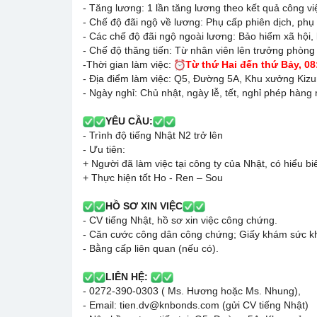
- Tăng lương: 1 lần tăng lương theo kết quả công v
- Chế độ đãi ngộ về lương: Phụ cấp phiên dịch, phụ c
- Các chế độ đãi ngộ ngoài lương: Bảo hiểm xã hội, k
- Chế độ thăng tiến: Từ nhân viên lên trưởng phòng
-Thời gian làm việc:
Từ thứ Hai đến thứ Bảy, 08
- Địa điểm làm việc: Q5, Đường 5A, Khu xưởng Kiz
- Ngày nghỉ: Chủ nhật, ngày lễ, tết, nghỉ phép hàn
YÊU CẦU:
- Trình độ tiếng Nhật N2 trở lên
- Ưu tiên:
+ Người đã làm việc tại công ty của Nhật, có hiểu b
+ Thực hiện tốt Ho - Ren – Sou
HỒ SƠ XIN VIỆC
- CV tiếng Nhật, hồ sơ xin việc công chứng.
- Căn cước công dân công chứng; Giấy khám sức k
- Bằng cấp liên quan (nếu có).
LIÊN HỆ:
- 0272-390-0303 ( Ms. Hương hoặc Ms. Nhung),
- Email: tien.dv@knbonds.com (gửi CV tiếng Nhật)