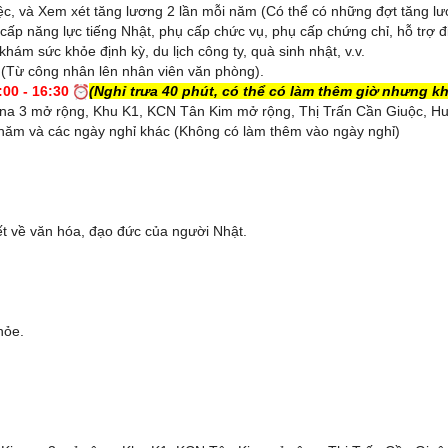
iệc, và Xem xét tăng lương 2 lần mỗi năm (Có thể có những đợt tăng l
ấp năng lực tiếng Nhật, phụ cấp chức vụ, phụ cấp chứng chỉ, hỗ trợ đi l
hám sức khỏe định kỳ, du lịch công ty, quà sinh nhật, v.v.
 (Từ công nhân lên nhân viên văn phòng).
:00 - 16:30
(Nghỉ trưa 40 phút, có thể có làm thêm giờ nhưng k
una 3 mở rộng, Khu K1, KCN Tân Kim mở rộng, Thị Trấn Cần Giuộc, H
g năm và các ngày nghỉ khác (Không có làm thêm vào ngày nghỉ)
iết về văn hóa, đạo đức của người Nhật.
hỏe.