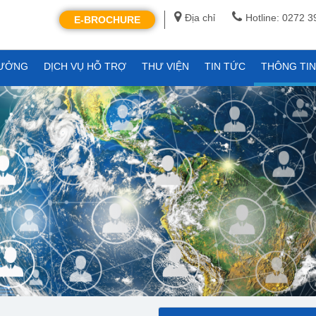
Địa chỉ
Hotline: 0272 
E-BROCHURE
XƯỞNG
DỊCH VỤ HỖ TRỢ
THƯ VIỆN
TIN TỨC
THÔNG TI