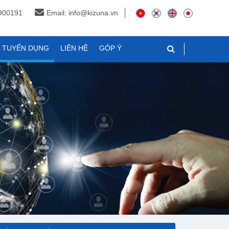
3900191
Email: info@kizuna.vn
N TUYỂN DỤNG
LIÊN HỆ
GÓP Ý