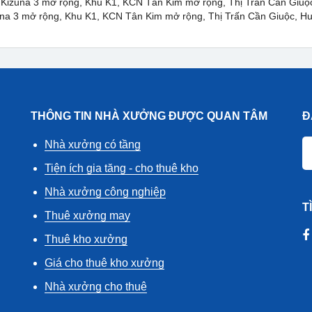
g Kizuna 3 mở rộng, Khu K1, KCN Tân Kim mở rộng, Thị Trấn Cần Giuộ
una 3 mở rộng, Khu K1, KCN Tân Kim mở rộng, Thị Trấn Cần Giuộc, H
THÔNG TIN NHÀ XƯỞNG ĐƯỢC QUAN TÂM
Đ
Nhà xưởng có tầng
Tiện ích gia tăng - cho thuê kho
Nhà xưởng công nghiệp
T
Thuê xưởng may
Thuê kho xưởng
Giá cho thuê kho xưởng
Nhà xưởng cho thuê