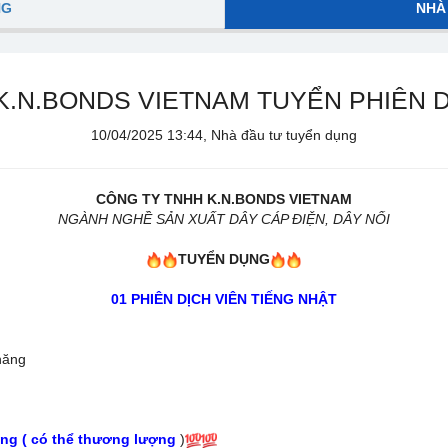
NG
NHÀ
K.N.BONDS VIETNAM TUYỂN PHIÊN D
10/04/2025 13:44, Nhà đầu tư tuyển dụng
CÔNG TY TNHH K.N.BONDS VIETNAM
NGÀNH NGHỀ SẢN XUẤT DÂY CÁP ĐIỆN, DÂY NỐI
TUYỂN DỤNG
01 PHIÊN DỊCH VIÊN TIẾNG NHẬT
 năng
ồng ( có thể thương lượng
)