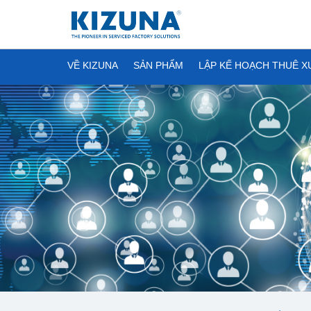
VỀ KIZUNA
SẢN PHẨM
LẬP KẾ HOẠCH THUÊ 