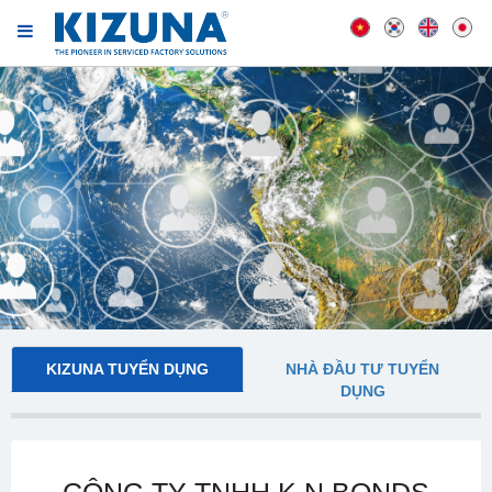
KIZUNA TUYỂN DỤNG
NHÀ ĐẦU TƯ TUYỂN
DỤNG