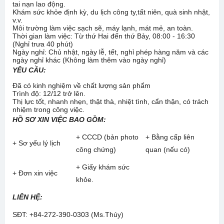
tai nạn lao động.
Khám sức khỏe định kỳ, du lịch công ty,tất niên, quà sinh nhật,
v.v.
Môi trường làm việc sạch sẽ, máy lạnh, mát mẻ, an toàn.
Thời gian làm việc: Từ thứ Hai đến thứ Bảy, 08:00 - 16:30
(Nghỉ trưa 40 phút)
Ngày nghỉ: Chủ nhật, ngày lễ, tết, nghỉ phép hàng năm và các
ngày nghỉ khác (Không làm thêm vào ngày nghỉ)
YÊU CẦU:
Đã có kinh nghiệm về chất lượng sản phẩm
Trình độ: 12/12 trở lên.
Thị lực tốt, nhanh nhẹn, thật thà, nhiệt tình, cẩn thận, có trách
nhiệm trong công việc.
HỒ SƠ XIN VIỆC BAO GỒM:
+ CCCD (bản photo
+ Bằng cấp liên
+ Sơ yếu lý lịch
công chứng)
quan (nếu có)
+ Giấy khám sức
+ Đơn xin việc
khỏe.
LIÊN HỆ:
SĐT: +84-272-390-0303 (Ms.Thúy)