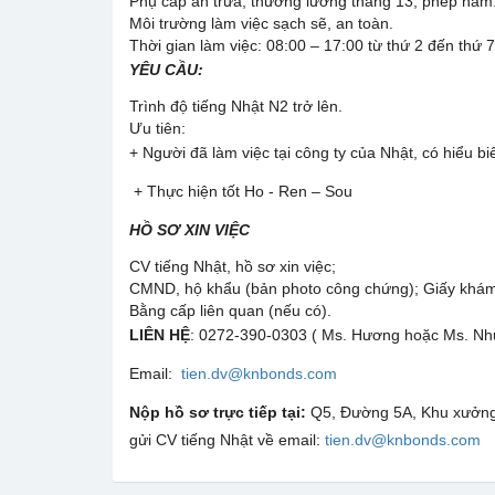
Phụ cấp ăn trưa, thưởng lương tháng 13, phép năm
Môi trường làm việc sạch sẽ, an toàn.
Thời gian làm việc: 08:00 – 17:00 từ thứ 2 đến thứ 7
YÊU CẦU:
Trình độ tiếng Nhật N2 trở lên.
Ưu tiên:
+ Người đã làm việc tại công ty của Nhật, có hiểu 
+ Thực hiện tốt Ho - Ren – Sou
HỒ SƠ XIN VIỆC
CV tiếng Nhật, hồ sơ xin việc;
CMND, hộ khẩu (bản photo công chứng); Giấy khá
Bằng cấp liên quan (nếu có).
LIÊN HỆ
: 0272-390-0303 ( Ms. Hương hoặc Ms. Nh
Email:
tien.dv@knbonds.com
Nộp hồ sơ trực tiếp tại:
Q5, Đường 5A, Khu xưởng 
gửi CV tiếng Nhật về email:
tien.dv@knbonds.com