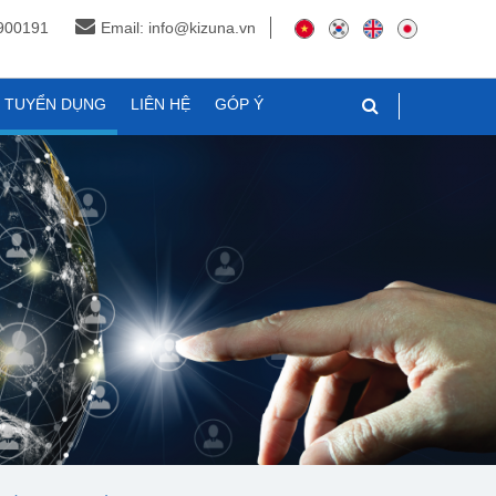
3900191
Email: info@kizuna.vn
N TUYỂN DỤNG
LIÊN HỆ
GÓP Ý