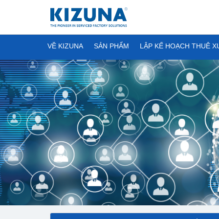
VỀ KIZUNA
SẢN PHẨM
LẬP KẾ HOẠCH THUÊ 