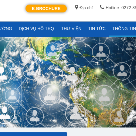
Địa chỉ
Hotline: 0272 
E-BROCHURE
XƯỞNG
DỊCH VỤ HỖ TRỢ
THƯ VIỆN
TIN TỨC
THÔNG TI