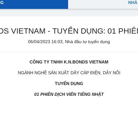
NG
NHÀ
S VIETNAM - TUYỂN DỤNG: 01 PHIÊ
06/04/2023 16:03, Nhà đầu tư tuyển dụng
CÔNG TY TNHH K.N.BONDS VIETNAM
NGÀNH NGHỀ SẢN XUẤT DÂY CÁP ĐIỆN, DÂY NỐI
TUYỂN DỤNG
01 PHIÊN DỊCH VIÊN TIẾNG NHẬT