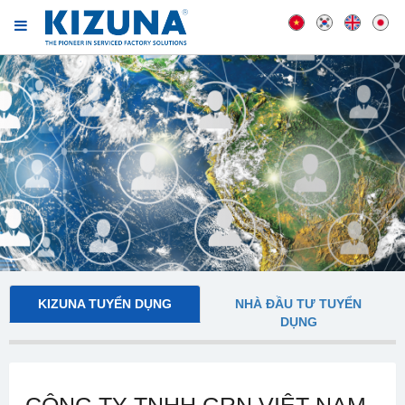
KIZUNA TUYỂN DỤNG
NHÀ ĐẦU TƯ TUYỂN
DỤNG