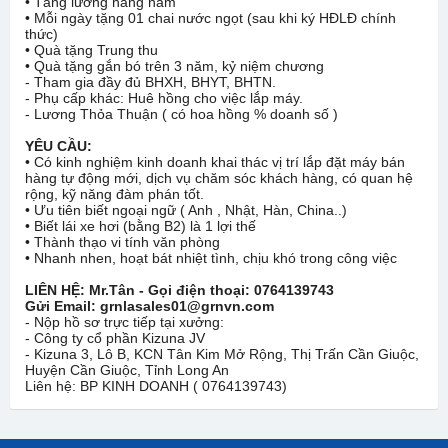
• Tăng lương hàng năm
• Mỗi ngày tặng 01 chai nước ngọt (sau khi ký HĐLĐ chính
thức)
• Quà tặng Trung thu
• Quà tặng gắn bó trên 3 năm, kỷ niệm chương
- Tham gia đầy đủ BHXH, BHYT, BHTN.
- Phụ cấp khác: Huê hồng cho việc lắp máy.
- Lương Thỏa Thuận ( có hoa hồng % doanh số )
YÊU CẦU:
• Có kinh nghiệm kinh doanh khai thác vị trí lắp đặt máy bán
hàng tự động mới, dịch vụ chăm sóc khách hàng, có quan hệ
rộng, kỹ năng đàm phán tốt.
• Ưu tiên biết ngoại ngữ ( Anh , Nhật, Hàn, China..)
• Biết lái xe hơi (bằng B2) là 1 lợi thế
• Thành thạo vi tính văn phòng
• Nhanh nhen, hoạt bát nhiệt tình, chịu khó trong công việc
LIÊN HỆ: Mr.Tân - Gọi điện thoại: 0764139743
Gửi Email: grnlasales01@grnvn.com
- Nộp hồ sơ trực tiếp tại xưởng:
- Công ty cổ phần Kizuna JV
- Kizuna 3, Lô B, KCN Tân Kim Mở Rộng, Thị Trấn Cần Giuộc,
Huyện Cần Giuộc, Tỉnh Long An
Liên hệ: BP KINH DOANH ( 0764139743)