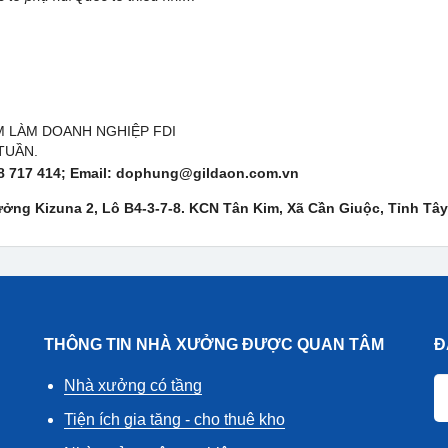
M LÀM DOANH NGHIỆP FDI
TUẦN.
8 717 414
; Email: dophung@gildaon.com.vn
ởng Kizuna 2, Lô B4-3-7-8. KCN Tân Kim, Xã Cần Giuộc, Tỉnh Tây
THÔNG TIN NHÀ XƯỞNG ĐƯỢC QUAN TÂM
Đ
Nhà xưởng có tầng
Tiện ích gia tăng - cho thuê kho