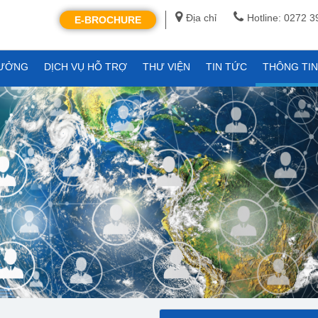
Địa chỉ
Hotline: 0272 
E-BROCHURE
XƯỞNG
DỊCH VỤ HỖ TRỢ
THƯ VIỆN
TIN TỨC
THÔNG TI