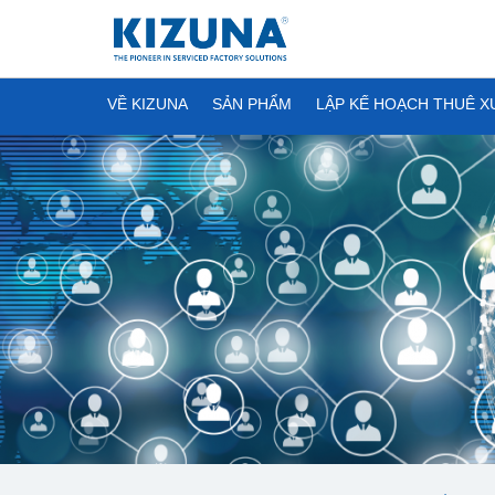
VỀ KIZUNA
SẢN PHẨM
LẬP KẾ HOẠCH THUÊ 