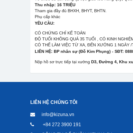
Thu nhập:
16
TRIỆU
Tham gia đầy đủ BHXH, BHYT, BHTN.
Phụ cấp khác
YÊU CẦU:
CÓ CHỨNG CHỈ KẾ TOÁN
ĐỘ TUỔI KHÔNG QUÁ 35 TUỔI , CÓ KINH NGHIỆ
CÓ THỂ LÀM VIỆC TỪ XA, ĐẾN XƯỞNG 1 NGÀY /
LIÊN HỆ:
BP nhân sự (Đỗ Kim Phụng) - SĐT:
088
Nộp hồ sơ trực tiếp tại xưởng
D3, Đường 4, Khu xư
LIÊN HỆ CHÚNG TÔI
info@kizuna.vn
+84 272 3900 191