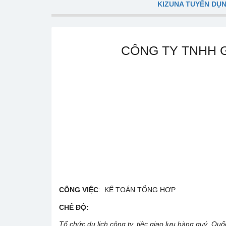
KIZUNA TUYỂN DỤ
CÔNG TY TNHH 
CÔNG VIỆC
: KẾ TOÁN TỔNG HỢP
CHẾ ĐỘ
:
Tổ chức du lịch công ty, tiệc giao lưu hàng quý, Qu