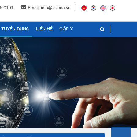
3900191
Email: info@kizuna.vn
N TUYỂN DỤNG
LIÊN HỆ
GÓP Ý