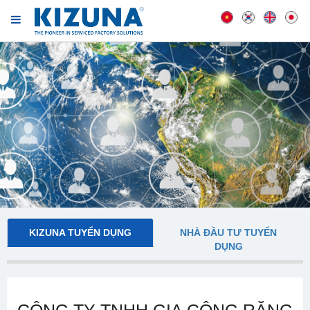
KIZUNA TUYỂN DỤNG
NHÀ ĐẦU TƯ TUYỂN
DỤNG