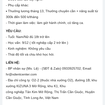
-
Phụ cấp khác:
▪
Thưởng lương tháng 13, Thưởng chuyên cần + năng suất từ
300k đến 500 k/tháng
-
Thời gian làm việc: làm giờ hành chính, có tăng ca.
YÊU CẦU:
-
Tuổi: Nam/Nữ đủ 18t trở lên
-
Học vấn: 9/12 ( tốt nghiệp cấp 2 trở lên )
-
Kinh nghiệm: Không yêu cầu
-
Thái độ tốt và chịu khó học hỏi.
LIÊN HỆ:
-
BP nhân sự (Ms. Lệ) - (SĐT & Zalo) 0933925702; Email:
hr@xdentcenter.com
-
Địa chỉ công ty: O2-2 (thuộc nhà xưởng O2), đường 1B, khu
xưởng KIZUNA 3 Mở Rộng, khu K1, Khu
công nghiệp Tân Kim Mở Rộng, Thị Trấn Cần Giuộc, Huyện
Cần Giuộc, Tỉnh Long An, Việt Nam