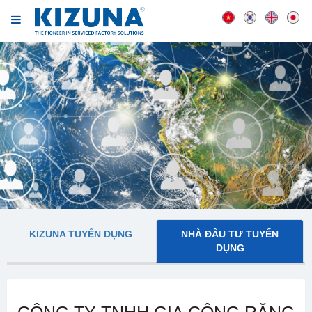
KIZUNA TUYỂN DỤNG
NHÀ ĐẦU TƯ TUYỂN
DỤNG