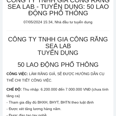
CÔNG TY TNHH GIA CÔNG RĂNG
SEA LAB - TUYỂN DỤNG: 50 LAO
ĐỘNG PHỔ THÔNG
07/05/2024 15:34, Nhà đầu tư tuyển dụng
CÔNG TY TNHH GIA CÔNG RĂNG
SEA LAB
TUYỂN DỤNG
50 LAO ĐỘNG PHỔ THÔNG
CÔNG VIỆC
:
LÀM RĂNG GIẢ, SẼ ĐƯỢC HƯỚNG DẪN CỤ
THỂ CHI TIẾT CÔNG VIỆC.
CHẾ ĐỘ:
Thu nhập: 6.200.000 đến 7.000.000 VNĐ (chưa tính
tăng ca)
-
Tham gia đầy đủ BHXH, BHYT, BHTN theo luật định
-
Được xét tăng lương hàng năm.
-
Được đào tạo tay nghề.