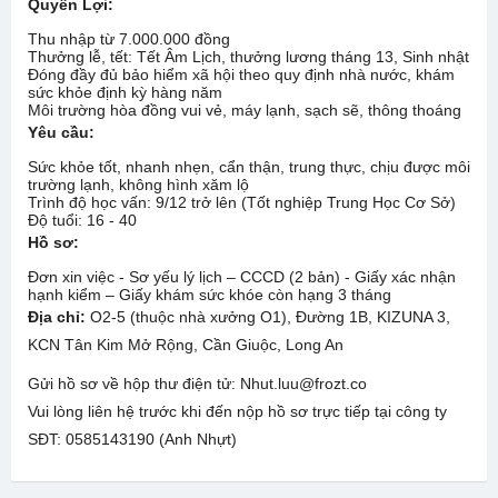
Quyền Lợi:
Thu nhập từ 7.000.000 đồng
Thưởng lễ, tết: Tết Âm Lịch, thưởng lương tháng 13, Sinh nhật
Đóng đầy đủ bảo hiểm xã hội theo quy định nhà nước, khám
sức khỏe định kỳ hàng năm
Môi trường hòa đồng vui vẻ, máy lạnh, sạch sẽ, thông thoáng
Yêu cầu:
Sức khỏe tốt, nhanh nhẹn, cẩn thận, trung thực, chịu được môi
trường lạnh, không hình xăm lộ
Trình độ học vấn: 9/12 trở lên (Tốt nghiệp Trung Học Cơ Sở)
Độ tuổi: 16 - 40
Hồ sơ:
Đơn xin việc - Sơ yếu lý lịch – CCCD (2 bản) - Giấy xác nhận
hạnh kiểm – Giấy khám sức khóe còn hạng 3 tháng
Địa chỉ:
O2-5 (thuộc nhà xưởng O1), Đường 1B, KIZUNA 3,
KCN Tân Kim Mở Rộng, Cần Giuộc, Long An
Gửi hồ sơ về hộp thư điện tử: Nhut.luu@frozt.co
Vui lòng liên hệ trước khi đến nộp hồ sơ trực tiếp tại công ty
SĐT: 0585143190 (Anh Nhựt)