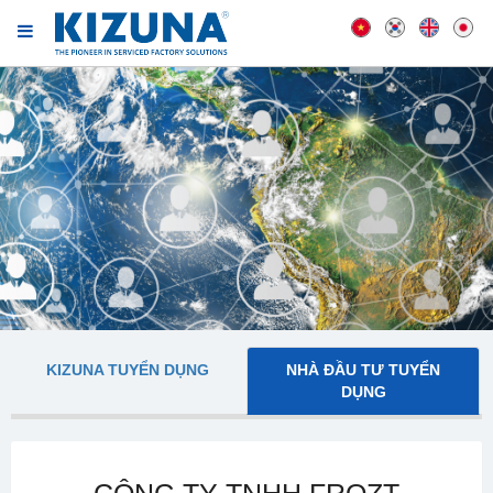
KIZUNA TUYỂN DỤNG
NHÀ ĐẦU TƯ TUYỂN
DỤNG