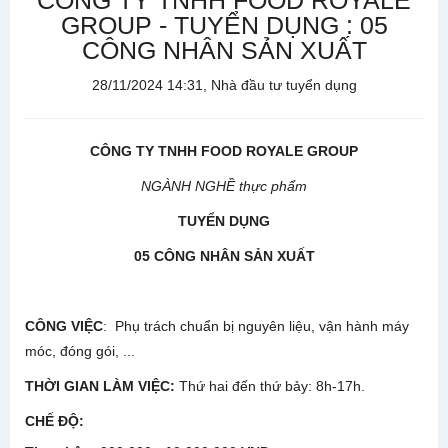
CÔNG TY TNHH FOOD ROYALE
GROUP - TUYỂN DỤNG : 05
CÔNG NHÂN SẢN XUẤT
28/11/2024 14:31, Nhà đầu tư tuyển dụng
CÔNG TY TNHH FOOD
ROYALE GROUP
NGÀNH NGHỀ thực
phẩm
TUYỂN DỤNG
0
5
CÔNG NHÂN
S
Ả
N XU
Ấ
T
CÔNG VIỆC
: Phụ trách chuẩn bị nguyên liệu, vận hành máy
móc, đóng gói, ...
THỜI GIAN LÀM VIỆC:
Thứ hai đến thứ bảy: 8h-17h.
CHẾ ĐỘ: