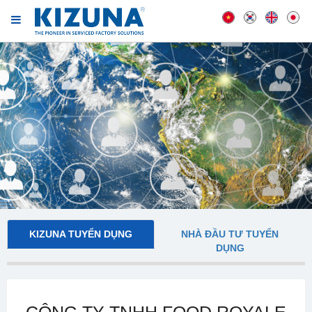
KIZUNA TUYỂN DỤNG
NHÀ ĐẦU TƯ TUYỂN
DỤNG