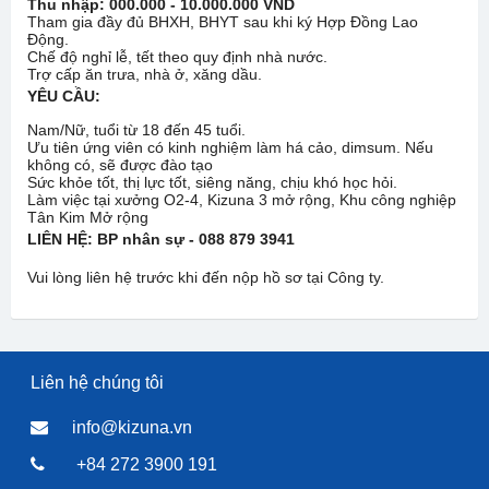
Thu nhập:
000.000
-
10.000.000
VND
Tham gia đầy đủ BHXH, BHYT sau khi ký Hợp Đồng Lao
Động.
Chế độ nghỉ lễ, tết theo quy định nhà nước.
Trợ cấp ăn trưa, nhà ở, xăng dầu.
YÊU CẦU:
Nam/Nữ, tuổi từ 18 đến 45 tuổi.
Ưu tiên ứng viên có kinh nghiệm làm há cảo, dimsum. Nếu
không có, sẽ được đào tạo
Sức khỏe tốt, thị lực tốt, siêng năng, chịu khó học hỏi.
Làm việc tại xưởng O2-4, Kizuna 3 mở rộng, Khu công nghiệp
Tân Kim Mở rộng
LIÊN HỆ: BP nhân sự - 088 879 3941
Vui lòng liên hệ trước khi đến nộp hồ sơ tại Công ty.
Liên hệ chúng tôi
info@kizuna.vn
+84 272 3900 191