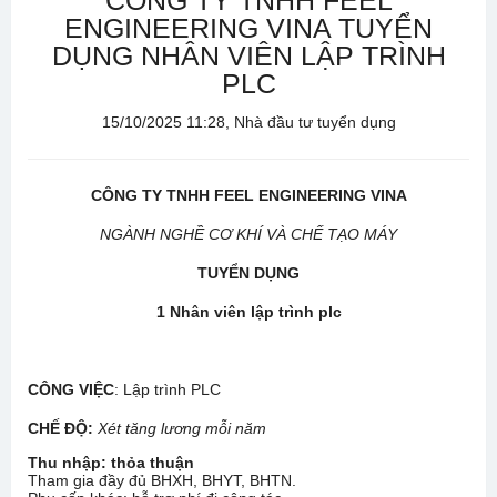
CÔNG TY TNHH FEEL
ENGINEERING VINA TUYỂN
DỤNG NHÂN VIÊN LẬP TRÌNH
PLC
15/10/2025 11:28, Nhà đầu tư tuyển dụng
CÔNG TY TNHH FEEL ENGINEERING VINA
NGÀNH NGHỀ CƠ KHÍ VÀ CHẾ TẠO MÁY
TUYỂN DỤNG
1 Nhân viên lập trình plc
CÔNG VIỆC
: Lập trình PLC
CHẾ ĐỘ
:
Xét tăng lương mỗi năm
Thu nhập:
thỏa thuận
Tham gia đầy đủ BHXH, BHYT, BHTN.