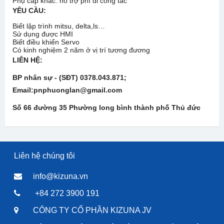
Phụ cấp khác: hỗ trợ phí đi công tác
YÊU CẦU:
Biết lập trình mitsu, delta,ls…
Sử dụng được HMI
Biết điều khiển Servo
Có kinh nghiệm 2 năm ở vị trí tương đương
LIÊN HỆ:
BP nhân sự - (SĐT) 0378.043.871;
Email:pnphuonglan@gmail.com
Số
66 đường 35 P
hường
long bình thành phố Thủ đức
Liên hệ chúng tôi
info@kizuna.vn
+84 272 3900 191
CÔNG TY CỔ PHẦN KIZUNA JV