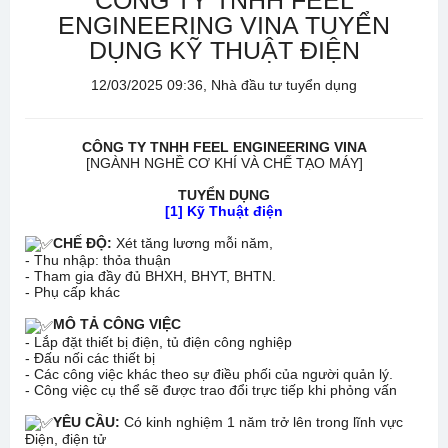
CÔNG TY TNHH FEEL
ENGINEERING VINA TUYỂN
DỤNG KỸ THUẬT ĐIỆN
12/03/2025 09:36, Nhà đầu tư tuyển dụng
CÔNG TY TNHH FEEL ENGINEERING VINA
[NGÀNH NGHỀ CƠ KHÍ VÀ CHẾ TẠO MÁY]
TUYỂN DỤNG
[1] Kỹ Thuật điện
CHẾ ĐỘ:
Xét tăng lương mỗi năm,
- Thu nhập: thỏa thuận
- Tham gia đầy đủ BHXH, BHYT, BHTN.
- Phụ cấp khác
MÔ TẢ CÔNG VIỆC
- Lắp đặt thiết bị điện, tủ điện công nghiệp
- Đấu nối các thiết bị
- Các công việc khác theo sự điều phối của người quản lý.
- Công việc cụ thể sẽ được trao đổi trực tiếp khi phỏng vấn
YÊU CẦU:
Có kinh nghiệm 1 năm trở lên trong lĩnh vực
Điện, điện tử