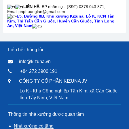
LIÊN HỆ:
BP nhân sự - (SĐT) 0378.043.871;
Email:pnphuonglan@gmail.com
E5, Đường 8B, Khu xưởng Kizuna, Lô K, KCN Tân
Kim, Thị Trấn Cần Giuộc, Huyện Cần Giuộc, Tỉnh Long
An, Việt Nam
Liên hệ chúng tôi
info@kizuna.vn
+84 272 3900 191
CÔNG TY CỔ PHẦN KIZUNA JV
Lô K - Khu Công nghiệp Tân Kim, xã Cần Giuộc,
tỉnh Tây Ninh, Việt Nam
Thông tin nhà xưởng được quan tâm
Nhà xưởng có tầng