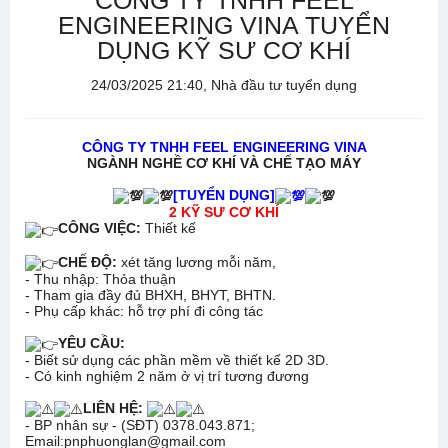
CÔNG TY TNHH FEEL
ENGINEERING VINA TUYỂN
DỤNG KỸ SƯ CƠ KHÍ
24/03/2025 21:40, Nhà đầu tư tuyển dụng
CÔNG TY TNHH FEEL ENGINEERING VINA
NGÀNH NGHỀ CƠ KHÍ VÀ CHẾ TẠO MÁY
[TUYỂN DỤNG]
2 KỸ SƯ CƠ KHÍ
CÔNG VIỆC:
Thiết kế
CHẾ ĐỘ:
xét tăng lương mỗi năm,
- Thu nhập: Thỏa thuận
- Tham gia đầy đủ BHXH, BHYT, BHTN.
- Phụ cấp khác: hỗ trợ phí đi công tác
YÊU CẦU:
- Biết sử dụng các phần mềm về thiết kế 2D 3D.
- Có kinh nghiệm 2 năm ở vị trí tương đương
LIÊN HỆ:
- BP nhân sự - (SĐT) 0378.043.871;
Email:pnphuonglan@gmail.com