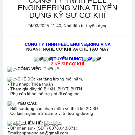
CÔNG TY TNHH FEEL
ENGINEERING VINA TUYỂN
DỤNG KỸ SƯ CƠ KHÍ
24/03/2025 21:40, Nhà đầu tư tuyển dụng
CÔNG TY TNHH FEEL ENGINEERING VINA
NGÀNH NGHỀ CƠ KHÍ VÀ CHẾ TẠO MÁY
[TUYỂN DỤNG]
2 KỸ SƯ CƠ KHÍ
CÔNG VIỆC:
Thiết kế
CHẾ ĐỘ:
xét tăng lương mỗi năm,
- Thu nhập: Thỏa thuận
- Tham gia đầy đủ BHXH, BHYT, BHTN.
- Phụ cấp khác: hỗ trợ phí đi công tác
YÊU CẦU:
- Biết sử dụng các phần mềm về thiết kế 2D 3D.
- Có kinh nghiệm 2 năm ở vị trí tương đương
LIÊN HỆ:
- BP nhân sự - (SĐT) 0378.043.871;
Email:pnphuonglan@gmail.com