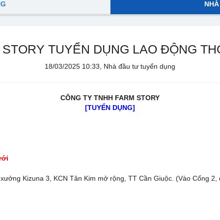
NG
NHÀ
 STORY TUYỂN DỤNG LAO ĐỘNG THỜ
18/03/2025 10:33, Nhà đầu tư tuyển dụng
CÔNG TY TNHH FARM STORY
[TUYỂN DỤNG]
ưới
ưởng Kizuna 3, KCN Tân Kim mở rộng, TT Cần Giuộc. (Vào Cổng 2, quẹo