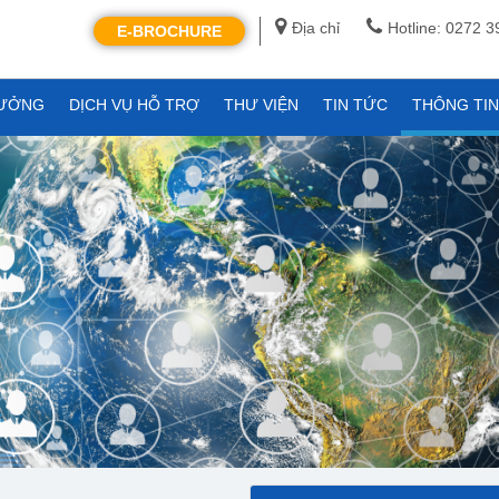
Địa chỉ
Hotline: 0272 
E-BROCHURE
XƯỞNG
DỊCH VỤ HỖ TRỢ
THƯ VIỆN
TIN TỨC
THÔNG TI