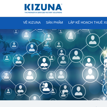
VỀ KIZUNA
SẢN PHẨM
LẬP KẾ HOẠCH THUÊ 