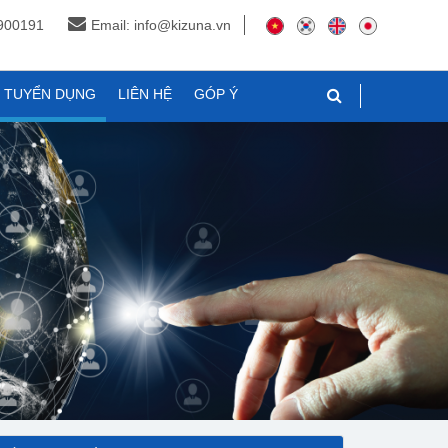
3900191
Email: info@kizuna.vn
N TUYỂN DỤNG
LIÊN HỆ
GÓP Ý