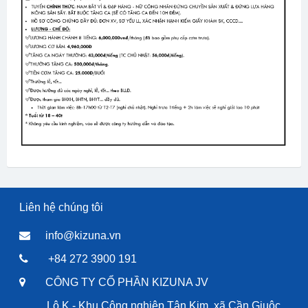
Liên hệ chúng tôi
info@kizuna.vn
+84 272 3900 191
CÔNG TY CỔ PHẦN KIZUNA JV
Lô K - Khu Công nghiệp Tân Kim, xã Cần Giuộc,