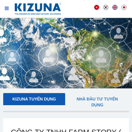
KIZUNA TUYỂN DỤNG
NHÀ ĐẦU TƯ TUYỂN
DỤNG