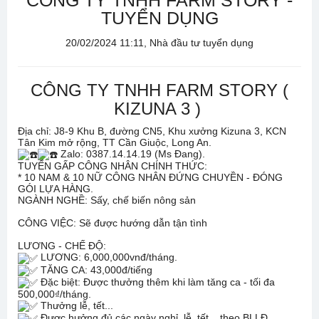
CÔNG TY TNHH FARM STORY -
TUYỂN DỤNG
20/02/2024 11:11, Nhà đầu tư tuyển dụng
CÔNG TY TNHH FARM STORY (
KIZUNA 3 )
Địa chỉ: J8-9 Khu B, đường CN5, Khu xưởng Kizuna 3, KCN
Tân Kim mở rộng, TT Cần Giuộc, Long An.
Zalo: 0387.14.14.19 (Ms Đang).
TUYỂN GẤP CÔNG NHÂN CHÍNH THỨC:
* 10 NAM & 10 NỮ CÔNG NHÂN ĐỨNG CHUYỀN - ĐÓNG
GÓI LỰA HÀNG.
NGÀNH NGHỀ: Sấy, chế biến nông sản
CÔNG VIỆC: Sẽ được hướng dẫn tận tình
LƯƠNG - CHẾ ĐỘ:
LƯƠNG: 6,000,000vnđ/tháng.
TĂNG CA: 43,000đ/tiếng
Đặc biệt: Được thưởng thêm khi làm tăng ca - tối đa
500,000₫/tháng.
Thưởng lễ, tết...
Được hưởng đủ các ngày nghỉ, lễ, tết... theo BLLĐ.