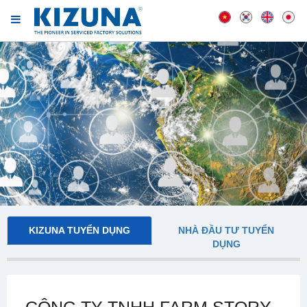
KIZUNA TUYỂN DỤNG
NHÀ ĐẦU TƯ TUYỂN
DỤNG