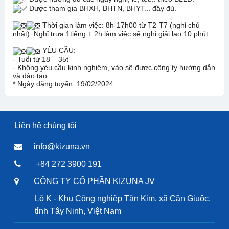
Được tham gia BHXH, BHTN, BHYT... đầy đủ.
Thời gian làm việc: 8h-17h00 từ T2-T7 (nghỉ chủ
nhật). Nghỉ trưa 1tiếng + 2h làm việc sẽ nghỉ giải lao 10 phút
YÊU CẦU:
- Tuổi từ 18 – 35t
- Không yêu cầu kinh nghiệm, vào sẽ được công ty hướng dẫn
và đào tạo.
* Ngày đăng tuyển: 19/02/2024.
Liên hệ chúng tôi
info@kizuna.vn
+84 272 3900 191
CÔNG TY CỔ PHẦN KIZUNA JV
Lô K - Khu Công nghiệp Tân Kim, xã Cần Giuộc,
tỉnh Tây Ninh, Việt Nam