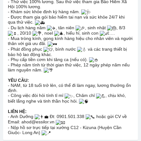
- Thử việc 100% lương. Sau thử việc tham gia Bảo Hiểm Xã
Hội 100% lương.
- Khám sức khỏe định kỳ hàng năm.
- Được tham gia gói bảo hiểm tai nạn và sức khỏe 24/7 khi
qua thử việc.
- Du lịch hàng năm
, tân niên
, sinh nhật
, 8/3
, 20/10
, noel
, hiếu hỉ, sinh con
….
- Mua tròng kính, gọng kính hàng hiệu cho nhân viên và người
thân với giá ưu đãi.
- Phát đồng phục
, bình nước
và các trang thiết bị
bảo hộ lao động khác.
- Phụ cấp tiền cơm khi tăng ca (nếu có).
- Phép năm tính từ thời gian thử việc, 12 ngày phép năm nếu
làm nguyên năm.
YÊU CẦU:
- NAM, từ 18 tuổi trở lên, có thể đi làm ngay, lương thưởng ổn
định.
- Công việc đòi hỏi tính tỉ mỉ
, Chăm chỉ
, chịu khó,
biết lắng nghe và tinh thần học hỏi.
LIÊN HỆ:
- Anh Dưỡng
Đt: 0901.501.338
hoặc gửi CV về
Email: ahod@essilor.vn
- Nộp hồ sơ trực tiếp tại xưởng C12 - Kizuna (Huyện Cần
Giuộc- Long An)