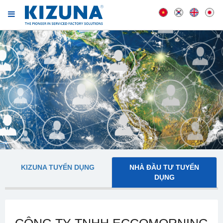
KIZUNA TUYỂN DỤNG
NHÀ ĐẦU TƯ TUYỂN
DỤNG