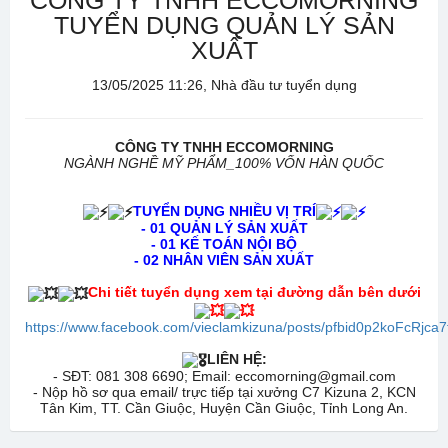
CÔNG TY TNHH ECCOMORNING
TUYỂN DỤNG QUẢN LÝ SẢN
XUẤT
13/05/2025 11:26, Nhà đầu tư tuyển dụng
CÔNG TY TNHH ECCOMORNING
NGÀNH NGHỀ MỸ PHẨM_100% VỐN HÀN QUỐC
TUYỂN DỤNG NHIỀU VỊ TRÍ
- 01 QUẢN LÝ SẢN XUẤT
- 01 KẾ TOÁN NỘI BỘ
- 02 NHÂN VIÊN SẢN XUẤT
Chi tiết tuyển dụng xem tại đường dẫn bên dưới
https://www.facebook.com/vieclamkizuna/posts/pfbid0p2koF
LIÊN HỆ:
- SĐT: 081 308 6690; Email: eccomorning@gmail.com
- Nộp hồ sơ qua email/ trực tiếp tại xưởng C7 Kizuna 2, KCN
Tân Kim, TT. Cần Giuộc, Huyện Cần Giuộc, Tỉnh Long An.