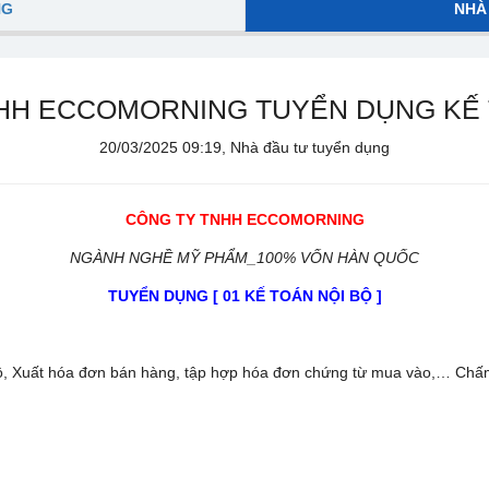
NG
NHÀ
HH ECCOMORNING TUYỂN DỤNG KẾ 
20/03/2025 09:19, Nhà đầu tư tuyển dụng
CÔNG TY
TNHH ECCOMORNING
NGÀNH NGHỀ MỸ PHẨM_100% VỐN HÀN QUỐC
TUYỂN DỤNG [
01
KẾ TOÁN NỘI BỘ ]
bộ, Xuất hóa đơn bán hàng, tập hợp hóa đơn chứng từ mua vào,… Chấm