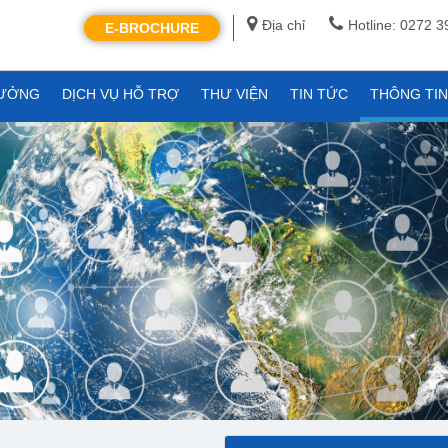
Địa chỉ
Hotline: 0272 
E-BROCHURE
XƯỞNG
DỊCH VỤ HỖ TRỢ
THƯ VIỆN
TIN TỨC
THÔNG TI