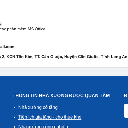
g
ốt các phần mềm MS Office,…
ail.com
 2, KCN Tân Kim, TT. Cần Giuộc, Huyện Cần Giuộc, Tỉnh Long An
THÔNG TIN NHÀ XƯỞNG ĐƯỢC QUAN TÂM
Đ
Nhà xưởng có tầng
Tiện ích gia tăng - cho thuê kho
Nhà xưởng công nghiệp