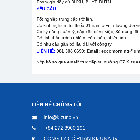
Tham gia đầy đủ BHXH, BHYT, BHTN.
YÊU CẦU:
Tốt nghiệp trung cấp trở lên.
Có kinh nghiệm tối thiểu 01 năm ở vị trí tương đươn
Có kỹ năng quản lý, sắp xếp công việc, Sử dụng t
Có tinh thần trách nhiệm, cẩn thận, nhiệt tình
Có nhu cầu gắn bó lâu dài với công ty.
LIÊN HỆ:
081 308 6690; Email: eccomorning@gm
Nộp hồ sơ qua email/ trực tiếp tại
xưởng C7 Kizuna
LIÊN HỆ CHÚNG TÔI
info@kizuna.vn
+84 272 3900 191
CÔNG TY CỔ PHẦN KIZUNA JV