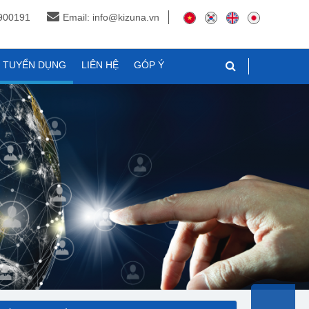
3900191
Email: info@kizuna.vn
N TUYỂN DỤNG
LIÊN HỆ
GÓP Ý