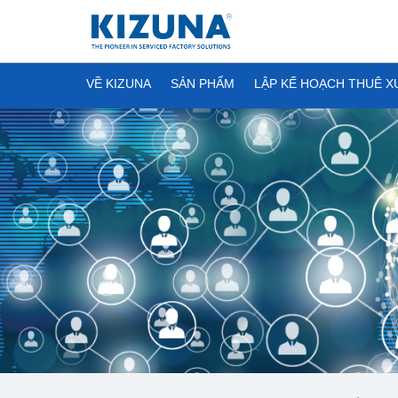
VỀ KIZUNA
SẢN PHẨM
LẬP KẾ HOẠCH THUÊ 