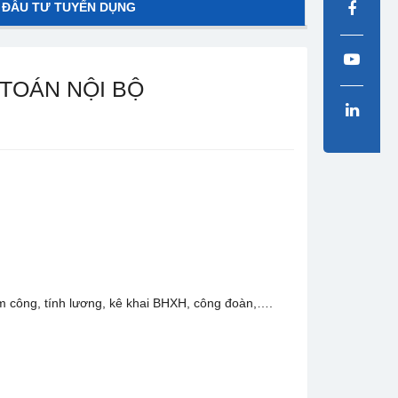
 ĐẦU TƯ TUYỂN DỤNG
TOÁN NỘI BỘ
 công, tính lương, kê khai BHXH, công đoàn,….