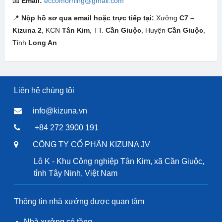
📧
Email:
eccomorning@gmail.com
📍
Nộp hồ sơ qua email hoặc trực tiếp tại:
Xưởng
C7 –
Kizuna 2
, KCN
Tân Kim
, TT.
Cần Giuộc
, Huyện
Cần Giuộc
,
Tỉnh
Long An
Liên hệ chúng tôi
info@kizuna.vn
+84 272 3900 191
CÔNG TY CỔ PHẦN KIZUNA JV
Lô K - Khu Công nghiệp Tân Kim, xã Cần Giuộc,
tỉnh Tây Ninh, Việt Nam
Thông tin nhà xưởng được quan tâm
Nhà xưởng có tầng