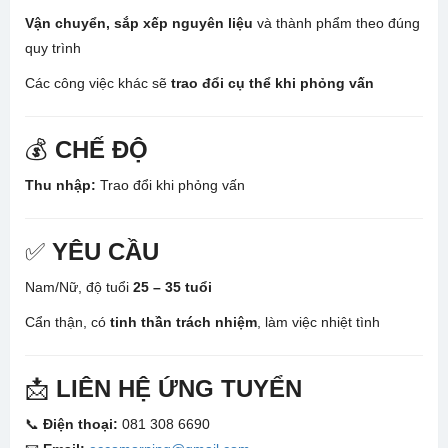
Vận chuyển, sắp xếp nguyên liệu
và thành phẩm theo đúng
quy trình
Các công việc khác sẽ
trao đổi cụ thể khi phỏng vấn
💰
CHẾ ĐỘ
Thu nhập:
Trao đổi khi phỏng vấn
✅
YÊU CẦU
Nam/Nữ, độ tuổi
25 – 35 tuổi
Cẩn thận, có
tinh thần trách nhiệm
, làm việc nhiệt tình
📩
LIÊN HỆ ỨNG TUYỂN
📞
Điện thoại:
081 308 6690