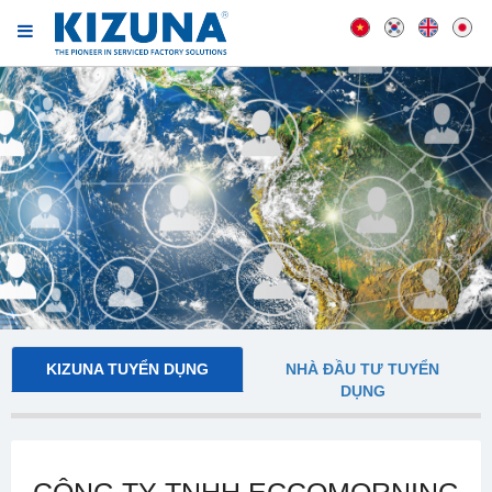
KIZUNA TUYỂN DỤNG
NHÀ ĐẦU TƯ TUYỂN
DỤNG