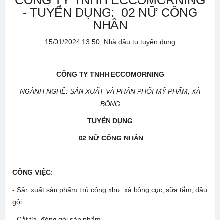
CÔNG TY TNHH ECCOMORNING
- TUYỂN DỤNG: 02 NỮ CÔNG
NHÂN
15/01/2024 13:50, Nhà đầu tư tuyển dụng
CÔNG TY TNHH ECCOMORNING
NGÀNH NGHỀ: SẢN XUẤT VÀ PHÂN PHỐI MỸ PHẨM, XÀ
BÔNG
TUYỂN DỤNG
02 NỮ CÔNG NHÂN
CÔNG VIỆC
:
- Sản xuất sản phẩm thủ công như: xà bông cục, sữa tắm, dầu
gội
- Cắt tỉa, đóng gói sản phẩm