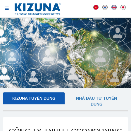
KIZUNA TUYỂN DỤNG
NHÀ ĐẦU TƯ TUYỂN
DỤNG