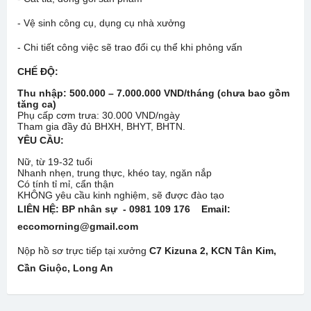
- Vệ sinh công cụ, dụng cụ nhà xưởng
- Chi tiết công việc sẽ trao đổi cụ thể khi phỏng vấn
CHẾ ĐỘ
:
Thu nhập:
500.000 – 7.000.000 VND/tháng (chưa bao gồm
tăng ca)
Phụ cấp cơm trưa: 30.000 VND/ngày
Tham gia đầy đủ BHXH, BHYT, BHTN.
YÊU CẦU:
Nữ, từ 19-32 tuổi
Nhanh nhẹn, trung thực, khéo tay, ngăn nắp
Có tính tỉ mỉ, cẩn thận
KHÔNG yêu cầu kinh nghiệm, sẽ được đào tạo
LIÊN HỆ:
BP nhân sự - 0981 109 176 Email:
eccomorning@gmail.com
Nộp hồ sơ trực tiếp tại xưởng
C7 Kizuna 2, KCN Tân Kim,
Cần Giuộc, Long An