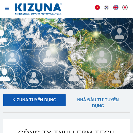
KIZUNA TUYỂN DỤNG
NHÀ ĐẦU TƯ TUYỂN
DỤNG