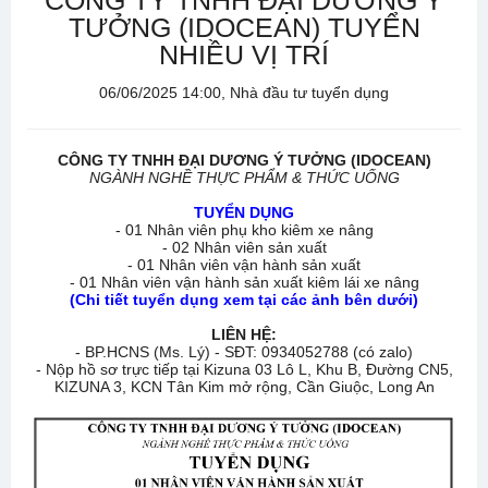
CÔNG TY TNHH ĐẠI DƯƠNG Ý
TƯỞNG (IDOCEAN) TUYỂN
NHIỀU VỊ TRÍ
06/06/2025 14:00, Nhà đầu tư tuyển dụng
CÔNG TY TNHH ĐẠI DƯƠNG Ý TƯỞNG (IDOCEAN)
NGÀNH NGHỀ THỰC PHẨM & THỨC UỐNG
TUYỂN DỤNG
- 01 Nhân viên phụ kho kiêm xe nâng
- 02 Nhân viên sản xuất
- 01 Nhân viên vận hành sản xuất
- 01 Nhân viên vận hành sản xuất kiêm lái xe nâng
(Chi tiết tuyển dụng xem tại các ảnh bên dưới)
LIÊN HỆ:
- BP.HCNS (Ms. Lý) - SĐT: 0934052788 (có zalo)
- Nộp hồ sơ trực tiếp tại Kizuna 03 Lô L, Khu B, Đường CN5,
KIZUNA 3, KCN Tân Kim mở rộng, Cần Giuộc, Long An