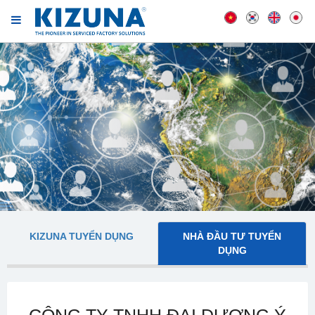
KIZUNA TUYỂN DỤNG
NHÀ ĐẦU TƯ TUYỂN
DỤNG